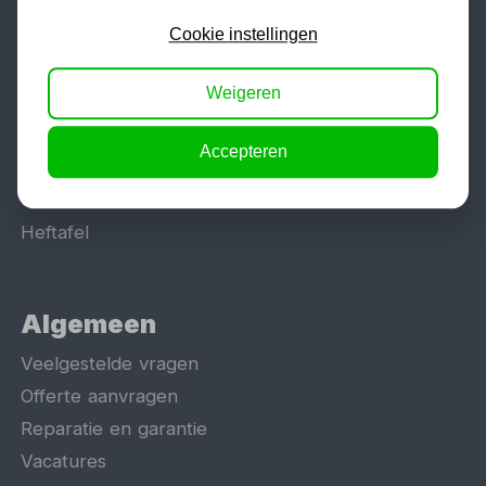
Werkplaatsinrichting
Cookie instellingen
Lasapparaat
Tig lasapparaat
Weigeren
Aggregaat
Hefbrug
Accepteren
Motorlift
Schaarlift
Heftafel
Algemeen
Veelgestelde vragen
Offerte aanvragen
Reparatie en garantie
Vacatures