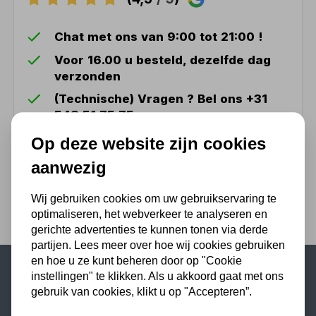
Chat met ons van 9:00 tot 21:00 !
Voor 16.00 u besteld, dezelfde dag
verzonden
(Technische) Vragen ? Bel ons +31
548 51 75 75
1.500 m2 winkel in Rijssen !
Op deze website zijn cookies
Twents familiebedrijf sinds 1992 !
aanwezig
Wij gebruiken cookies om uw gebruikservaring te
optimaliseren, het webverkeer te analyseren en
gerichte advertenties te kunnen tonen via derde
partijen. Lees meer over hoe wij cookies gebruiken
en hoe u ze kunt beheren door op "Cookie
instellingen" te klikken. Als u akkoord gaat met ons
Populaire categorieën
gebruik van cookies, klikt u op "Accepteren”.