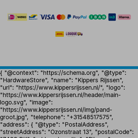
{ "@context": "https://schema.org", "@type":
"HardwareStore", "name": "Kippers Rijssen",
"url": "https://www.kippersrijssen.nl/", "logo":
"https://www.kippersrijssen.nl/header/main-
logo.svg", "image":
"https://www.kippersrijssen.nl/img/pand-
groot.jpg", "telephone": "+31548517575",
"address": { "@type": "PostalAddress",
"streetAddress": "Ozonstraat 13", "postalCode":