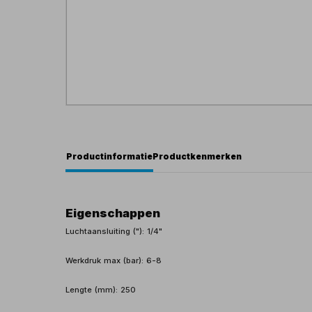
Productinformatie
Productkenmerken
Eigenschappen
Luchtaansluiting ("): 1/4"
Werkdruk max (bar): 6-8
Lengte (mm): 250