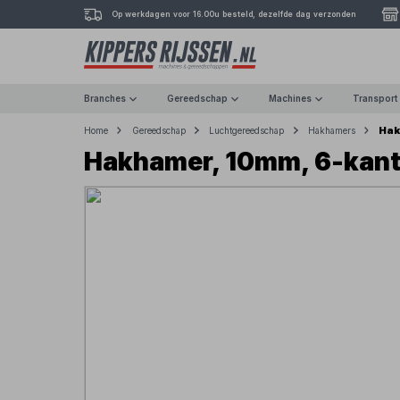
Op werkdagen voor 16.00u besteld, dezelfde dag verzonden
Branches
Gereedschap
Machines
Transport
Hak
Home
Gereedschap
Luchtgereedschap
Hakhamers
Hakhamer, 10mm, 6-kant