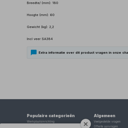
Breedte/ (mm): 180
Hoogte (mm): 60
Gewicht (kg): 2,2
Incl veer SA384
Extra informatie over dit product vragen in onze cha
Populaire categorieën
Algemeen
Werkplaatsinrichting
Veelgestelde vragen
Lasapparaat
Offerte aanvragen