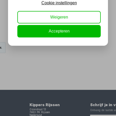
Cookie instellingen
Weigeren
Accepteren
t.
Kippers Rijssen
Schrijf je in
Ozonstraat 13
Ontvang de laatste ac
7463 PK
Rijssen
Nederland