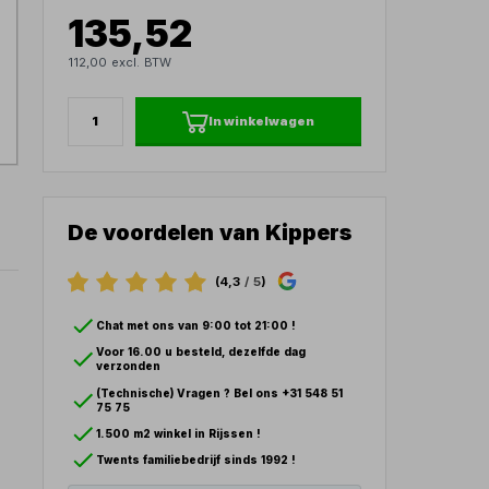
135,52
112,00 excl. BTW
In winkelwagen
De voordelen van Kippers
(4,3
/ 5
)
Chat met ons van 9:00 tot 21:00 !
Voor 16.00 u besteld, dezelfde dag
verzonden
(Technische) Vragen ? Bel ons +31 548 51
75 75
1.500 m2 winkel in Rijssen !
Twents familiebedrijf sinds 1992 !