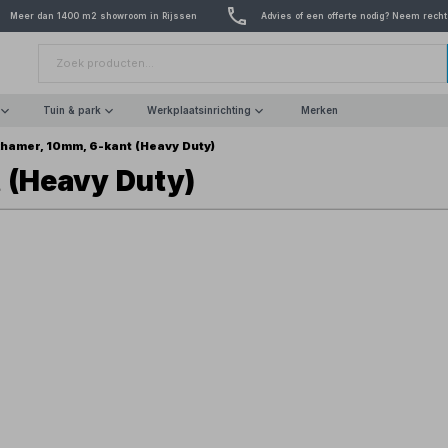
Meer dan 1400 m2 showroom in Rijssen
Advies of een offerte nodig? Neem recht
Tuin & park
Werkplaatsinrichting
Merken
hamer, 10mm, 6-kant (Heavy Duty)
 (Heavy Duty)