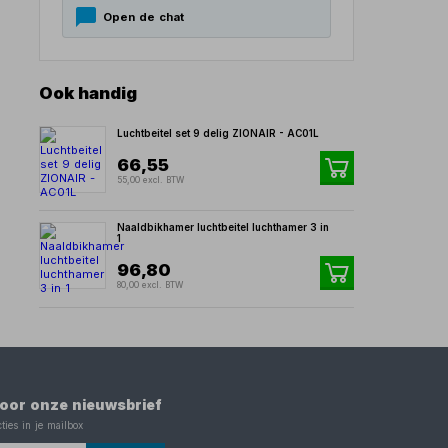
Open de chat
Ook handig
Luchtbeitel set 9 delig ZIONAIR - AC01L
66,55
55,00 excl. BTW
Naaldbikhamer luchtbeitel luchthamer 3 in
1
96,80
80,00 excl. BTW
 voor onze nieuwsbrief
ties in je mailbox