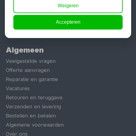
Motorlift
Weigeren
Schaarlift
Accepteren
Heftafel
Algemeen
Veelgestelde vragen
Offerte aanvragen
Reparatie en garantie
Vacatures
Retouren en teruggave
Verzenden en levering
Bestellen en betalen
Algemene voorwaarden
Over ons