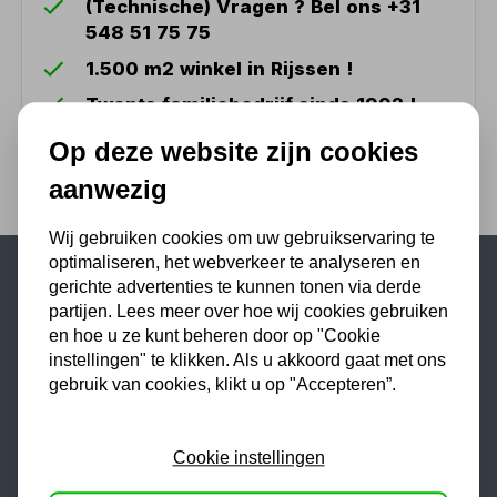
(Technische) Vragen ? Bel ons +31
548 51 75 75
1.500 m2 winkel in Rijssen !
Twents familiebedrijf sinds 1992 !
Op deze website zijn cookies
aanwezig
Wij gebruiken cookies om uw gebruikservaring te
optimaliseren, het webverkeer te analyseren en
gerichte advertenties te kunnen tonen via derde
Populaire categorieën
partijen. Lees meer over hoe wij cookies gebruiken
en hoe u ze kunt beheren door op "Cookie
Werkplaatsinrichting
instellingen" te klikken. Als u akkoord gaat met ons
Lasapparaat
gebruik van cookies, klikt u op "Accepteren”.
Tig lasapparaat
Aggregaat
Cookie instellingen
Hefbrug