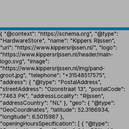
{ "@context": "https://schema.org", "@type":
"HardwareStore", "name": "Kippers Rijssen",
"url": "https://www.kippersrijssen.nl/", "logo":
"https://www.kippersrijssen.nl/header/main-
logo.svg", "image":
"https://www.kippersrijssen.nl/img/pand-
groot.jpg", "telephone": "+31548517575",
"address": { "@type": "PostalAddress",
"streetAddress": "Ozonstraat 13", "postalCode":
"7463 PK", "addressLocality": "Rijssen",
"addressCountry": "NL" }, "geo": { "@type":
"GeoCoordinates", "latitude": 52.3186934,
"longitude": 6.5015987 },
"openingHoursSpecification": [ { "@type":