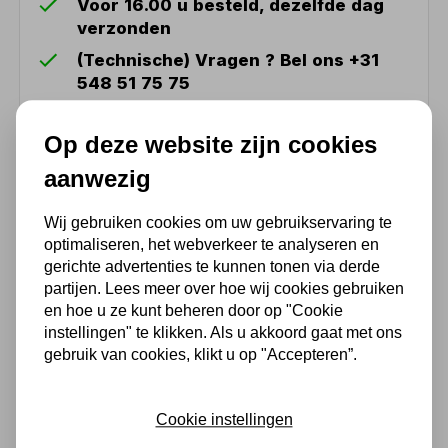
Voor 16.00 u besteld, dezelfde dag
verzonden
(Technische) Vragen ? Bel ons +31
548 51 75 75
1.500 m2 winkel in Rijssen !
Op deze website zijn cookies
Twents familiebedrijf sinds 1992 !
aanwezig
Ook handig
Wij gebruiken cookies om uw gebruikservaring te
optimaliseren, het webverkeer te analyseren en
gerichte advertenties te kunnen tonen via derde
Rateltakel 3 ton met arm
partijen. Lees meer over hoe wij cookies gebruiken
en hoe u ze kunt beheren door op "Cookie
211,75
instellingen" te klikken. Als u akkoord gaat met ons
gebruik van cookies, klikt u op "Accepteren”.
175,00 excl. BTW
Cookie instellingen