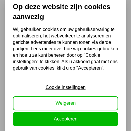
Op deze website zijn cookies
Chat met ons van 9:00 tot 21:00 !
Voor 16.00 u besteld, dezelfde dag
aanwezig
verzonden
Wij gebruiken cookies om uw gebruikservaring te
(Technische) Vragen ? Bel ons +31
optimaliseren, het webverkeer te analyseren en
548 51 75 75
gerichte advertenties te kunnen tonen via derde
1.500 m2 winkel in Rijssen !
partijen. Lees meer over hoe wij cookies gebruiken
en hoe u ze kunt beheren door op "Cookie
Twents familiebedrijf sinds 1992 !
instellingen" te klikken. Als u akkoord gaat met ons
gebruik van cookies, klikt u op "Accepteren”.
Ook handig
Cookie instellingen
Hefmagneet 100KG MW
TOOLS PLM101
Weigeren
163,35
Accepteren
135,00 excl. BTW