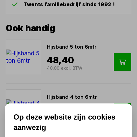
Twents familiebedrijf sinds 1992 !
Ook handig
Hijsband 5 ton 6mtr
48,40
40,00 excl. BTW
Hijsband 4 ton 6mtr
33,28
Op deze website zijn cookies
27,50 excl. BTW
aanwezig