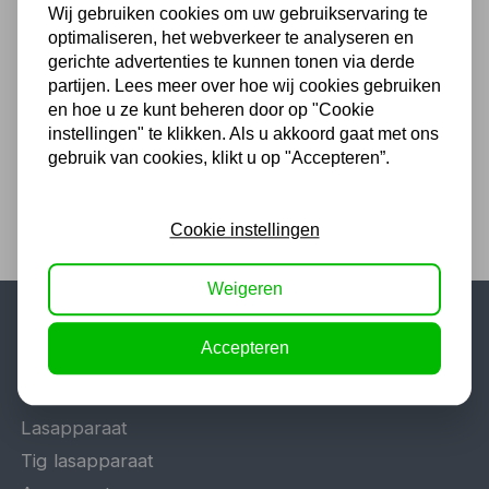
Wij gebruiken cookies om uw gebruikservaring te
Hijsband 5 ton 4mtr
optimaliseren, het webverkeer te analyseren en
gerichte advertenties te kunnen tonen via derde
36,30
partijen. Lees meer over hoe wij cookies gebruiken
en hoe u ze kunt beheren door op "Cookie
30,00 excl. BTW
instellingen" te klikken. Als u akkoord gaat met ons
gebruik van cookies, klikt u op "Accepteren”.
Cookie instellingen
Weigeren
Accepteren
Populaire categorieën
Werkplaatsinrichting
Lasapparaat
Tig lasapparaat