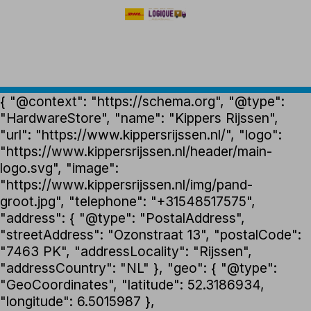
{ "@context": "https://schema.org", "@type":
"HardwareStore", "name": "Kippers Rijssen",
"url": "https://www.kippersrijssen.nl/", "logo":
"https://www.kippersrijssen.nl/header/main-
logo.svg", "image":
"https://www.kippersrijssen.nl/img/pand-
groot.jpg", "telephone": "+31548517575",
"address": { "@type": "PostalAddress",
"streetAddress": "Ozonstraat 13", "postalCode":
"7463 PK", "addressLocality": "Rijssen",
"addressCountry": "NL" }, "geo": { "@type":
"GeoCoordinates", "latitude": 52.3186934,
"longitude": 6.5015987 },