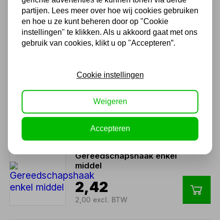
partijen. Lees meer over hoe wij cookies gebruiken
Twents familiebedrijf sinds 1992 !
en hoe u ze kunt beheren door op "Cookie
instellingen" te klikken. Als u akkoord gaat met ons
gebruik van cookies, klikt u op "Accepteren”.
Ook handig
Gereedschapshaak enkel
Cookie instellingen
lang
Weigeren
2,42
2,00 excl. BTW
Accepteren
Gereedschapshaak enkel
middel
2,42
2,00 excl. BTW