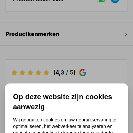
Productkenmerken
(4,3
/ 5
)
Chat met ons van 9:00 tot 21:00 !
Op deze website zijn cookies
Voor 16.00 u besteld, dezelfde dag
verzonden
aanwezig
(Technische) Vragen ? Bel ons +31
Wij gebruiken cookies om uw gebruikservaring te
548 51 75 75
optimaliseren, het webverkeer te analyseren en
1.500 m2 winkel in Rijssen !
gerichte advertenties te kunnen tonen via derde