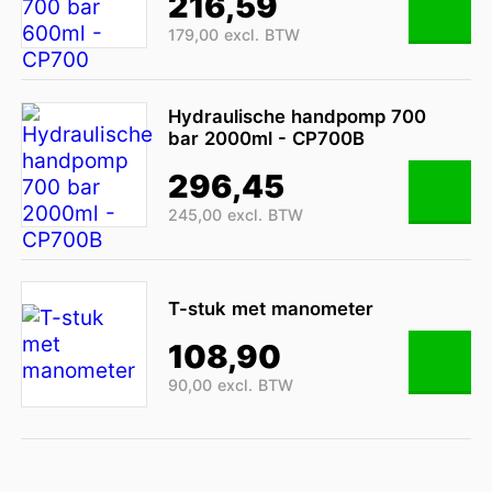
216,59
179,00 excl. BTW
Hydraulische handpomp 700
bar 2000ml - CP700B
296,45
245,00 excl. BTW
T-stuk met manometer
108,90
90,00 excl. BTW