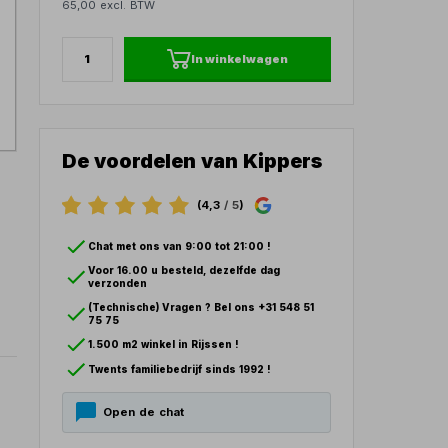
65,00 excl. BTW
In winkelwagen
De voordelen van Kippers
(4,3
/ 5
)
Chat met ons van 9:00 tot 21:00 !
Voor 16.00 u besteld, dezelfde dag
verzonden
(Technische) Vragen ? Bel ons +31 548 51
75 75
1.500 m2 winkel in Rijssen !
Twents familiebedrijf sinds 1992 !
Open de chat