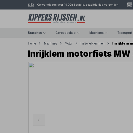
Op werkdagen voor 16.00u besteld, dezelfde dag verzonden
Branches
Gereedschap
Machines
Transport
Inrijklem 
Home
Machines
Motor
Inrijwielklemmen
Inrijklem motorfiets MW