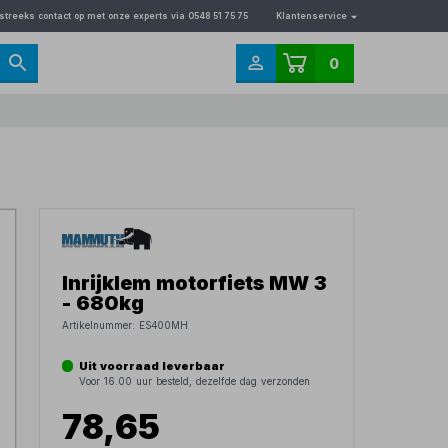
streeks contact op met onze experts via 0548 51 75 75
Klantenservice
0
Inrijklem motorfiets MW 3
- 680kg
Artikelnummer:
ES400MH
Uit voorraad leverbaar
Voor 16.00 uur besteld, dezelfde dag verzonden
78,65