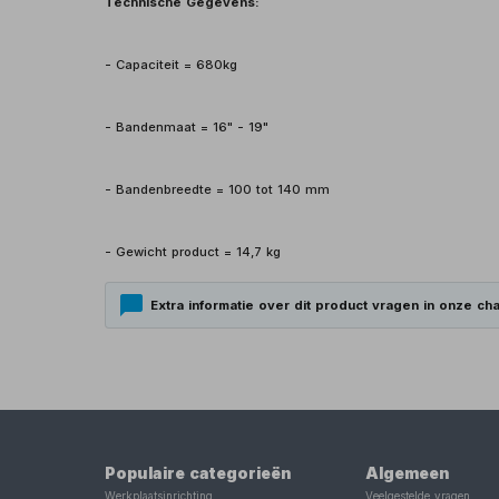
Technische Gegevens:
- Capaciteit = 680kg
- Bandenmaat = 16" - 19"
- Bandenbreedte = 100 tot 140 mm
- Gewicht product = 14,7 kg
Extra informatie over dit product vragen in onze cha
Populaire categorieën
Algemeen
Werkplaatsinrichting
Veelgestelde vragen