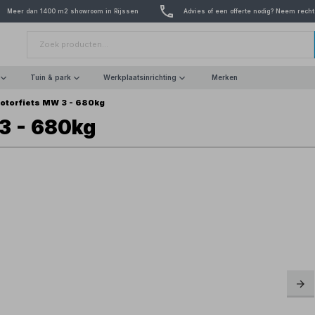
Meer dan 1400 m2 showroom in Rijssen
Advies of een offerte nodig? Neem recht
Tuin & park
Werkplaatsinrichting
Merken
motorfiets MW 3 - 680kg
 3 - 680kg