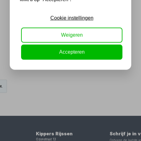
Cookie instellingen
Weigeren
Accepteren
t.
Kippers Rijssen
Schrijf je in
Ozonstraat 13
Ontvang de laatste ac