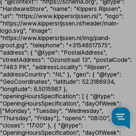
{ "@context": "https://schema.org", "@type":
"HardwareStore", "name": "Kippers Rijssen",
"url": "https://www.kippersrijssen.nl/", "logo":
"https://www.kippersrijssen.nl/header/main-
logo.svg", "image":
"https://www.kippersrijssen.nl/img/pand-
groot.jpg", "telephone": "+31548517575",
"address": { "@type": "PostalAddress",
"streetAddress": "Ozonstraat 13", "postalCode":
"7463 PK", "addressLocality": "Rijssen",
"addressCountry": "NL" }, "geo": { "@type":
"GeoCoordinates", "latitude": 52.3186934,
"longitude": 6.5015987 },
"openingHoursSpecification": [ { "@type":
"OpeningHoursSpecification", "dayOfWeek":
["Monday", "Tuesday", "Wednesday",
"Thursday", "Friday"], "opens": "08:00",
"closes": "17:00" }, { "@type":
"OpeningHoursSpecification", "dayOfWeek":