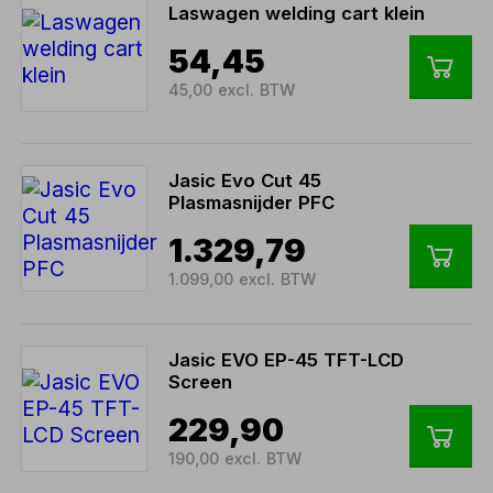
Laswagen welding cart klein
54,45
45,00 excl. BTW
Jasic Evo Cut 45
Plasmasnijder PFC
1.329,79
1.099,00 excl. BTW
Jasic EVO EP-45 TFT-LCD
Screen
229,90
190,00 excl. BTW