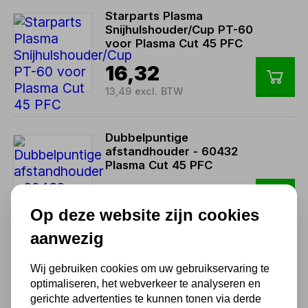
Starparts Plasma
Snijhulshouder/Cup PT-60
voor Plasma Cut 45 PFC
16,32
13,49 excl. BTW
Dubbelpuntige
afstandhouder - 60432
Plasma Cut 45 PFC
8,65
Op deze website zijn cookies
7,15 excl. BTW
aanwezig
Starparts Elektrode 52582
Wij gebruiken cookies om uw gebruikservaring te
voor P60 plasmasnijtoorts -
optimaliseren, het webverkeer te analyseren en
1 stuks
gerichte advertenties te kunnen tonen via derde