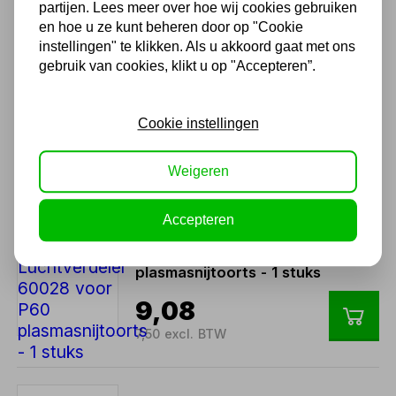
3,17
partijen. Lees meer over hoe wij cookies gebruiken
en hoe u ze kunt beheren door op "Cookie
2,62 excl. BTW
instellingen" te klikken. Als u akkoord gaat met ons
gebruik van cookies, klikt u op "Accepteren”.
Starparts Plasma snijhuls
51313P.11 TIP
Cookie instellingen
3,27
Weigeren
2,70 excl. BTW
Accepteren
Starparts Luchtverdeler
60028 voor P60
plasmasnijtoorts - 1 stuks
9,08
7,50 excl. BTW