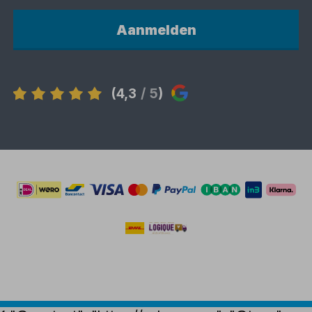
Aanmelden
(4,3
/ 5
)