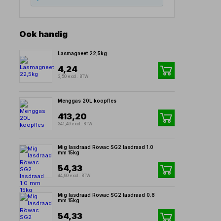
Ook handig
Lasmagneet 22,5kg
4,24
3,50 excl. BTW
Menggas 20L koopfles
413,20
341,49 excl. BTW
Mig lasdraad Röwac SG2 lasdraad 1.0
mm 15kg
54,33
44,90 excl. BTW
Mig lasdraad Röwac SG2 lasdraad 0.8
mm 15kg
54,33