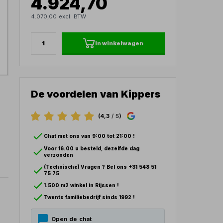
4.924,70
4.070,00 excl. BTW
In winkelwagen
De voordelen van Kippers
(4,3
/ 5
)
Chat met ons van 9:00 tot 21:00 !
Voor 16.00 u besteld, dezelfde dag
verzonden
(Technische) Vragen ? Bel ons +31 548 51
75 75
1.500 m2 winkel in Rijssen !
Twents familiebedrijf sinds 1992 !
Open de chat