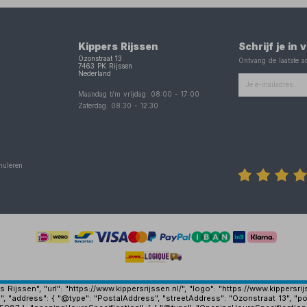
Kippers Rijssen
Schrijf je in
Ozonstraat 13
Ontvang de laatste ac
7463 PK
Rijssen
Nederland
Maandag t/m vrijdag:
08:00
-
17:00
Zaterdag:
08:30
-
12:30
nuleren
Rijssen", "url": "https://www.kippersrijssen.nl/", "logo": "https://www.kippersr
", "address": { "@type": "PostalAddress", "streetAddress": "Ozonstraat 13", "po