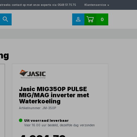
streeks contact op met onze experts via 0548 51 75 75
Klantenservice
0
ng
Jasic MIG350P PULSE
MIG/MAG inverter met
Waterkoeling
Artikelnummer:
JM-350P
Uit voorraad leverbaar
Voor 16.00 uur besteld, dezelfde dag verzonden