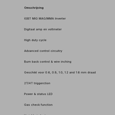
Omschrijving
IGBT MIG MAG/MMA Inverter
Digitaal amp en voltmeter
High duty cycle
Advanced control circuitry
Burn back control & wire inching
Geschikt voor 0.6, 0.8, 1.0, 1.2 and 1.6 mm draad
2T/4T triggerction
Power & status LED
Gas check function