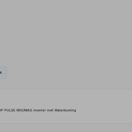
t.
o
0P PULSE MIG/MAG inverter met Waterkoeling