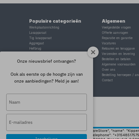
Populaire categorieën
Algemeen
Werkplaatsinrichting
Veelgestelde vragen
Lasapparaat
Offerte aanvragen
Tig lasapparaat
Reparatie en garantie
Aggregaat
Vacatures
Hefbrug
Retouren en teruggave
Motorlift
Verzenden en levering
Schaarlift
Bestellen en betalen
Onze nieuwsbrief ontvangen?
Heftafel
Algemene voorwaarden
Over ons
Ook als eerste op de hoogte zijn van
Bestelling herroepen / an
onze aanbiedingen? Meld je aan!
Contact
Typ
je
naam
Typ
in
je
e-
{ "@context": "https://schema.org", "@type": "HardwareStore", "name": "Kippers 
"https://www.kippersrijssen.nl/img/pand-groot.jpg", "telephone": "+31548517575
mailadres