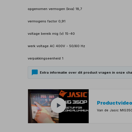
opgenomen vermogen (kva) 18,7
vermogens factor 0,91
voltage bereik mig (v) 15-40
werk voltage AC 400V - 50/60 Hz
verpakkingseenheid 1
Extra informatie over dit product vragen in onze cha
Productvide
Van de Jasic MIG35