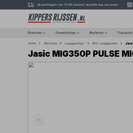
Op werkdagen voor 16.00u besteld, dezelfde dag verzonden
Branches
Gereedschap
Machines
Transport
Jas
Home
Machines
Lasapparatuur
MIG Lasapparaten
Jasic MIG350P PULSE MI