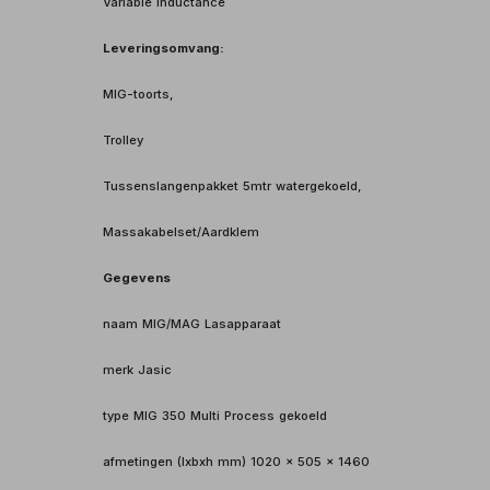
Variable inductance
Leveringsomvang:
MIG-toorts,
Trolley
Tussenslangenpakket 5mtr watergekoeld,
Massakabelset/Aardklem
Gegevens
naam MIG/MAG Lasapparaat
merk Jasic
type MIG 350 Multi Process gekoeld
afmetingen (lxbxh mm) 1020 x 505 x 1460