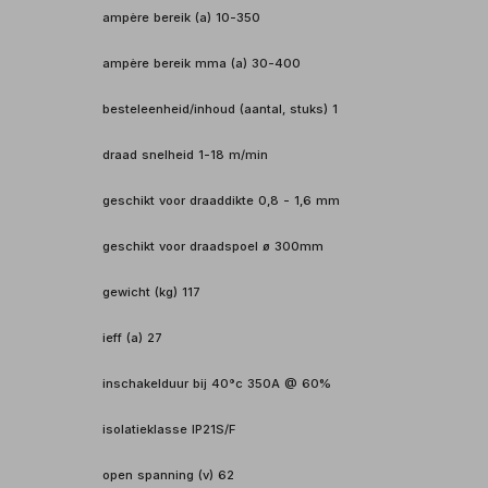
ampère bereik (a) 10-350
ampère bereik mma (a) 30-400
besteleenheid/inhoud (aantal, stuks) 1
draad snelheid 1-18 m/min
geschikt voor draaddikte 0,8 - 1,6 mm
geschikt voor draadspoel ø 300mm
gewicht (kg) 117
ieff (a) 27
inschakelduur bij 40°c 350A @ 60%
isolatieklasse IP21S/F
open spanning (v) 62