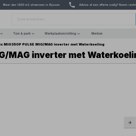
Meer dan 1400 m2 showroom in Rijssen
Advies of een offerte nodig? Neem recht
Tuin & park
Werkplaatsinrichting
Merken
ic MIG350P PULSE MIG/MAG inverter met Waterkoeling
G/MAG inverter met Waterkoeli