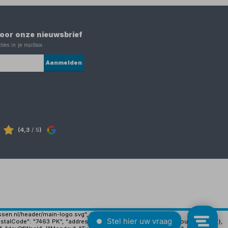
 voor onze nieuwsbrief
ties in je mailbox
Aanmelden
(4,3
/ 5
)
ijssen.nl/header/main-logo.svg", "image":
stalCode": "7463 PK", "addressLocality": "Rijssen", "addressCountry": "NL" },