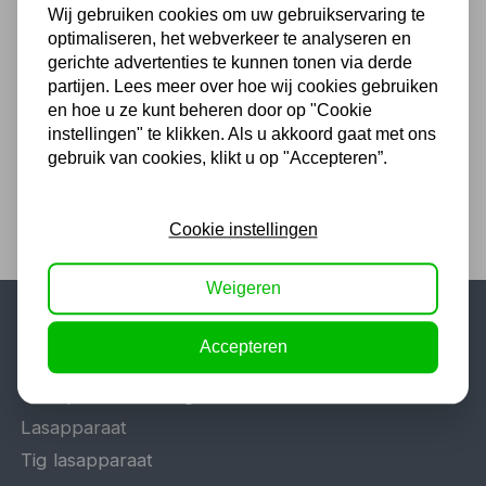
Wij gebruiken cookies om uw gebruikservaring te
Kabel 3 x 1,5mm2 per meter
optimaliseren, het webverkeer te analyseren en
gerichte advertenties te kunnen tonen via derde
2,12
partijen. Lees meer over hoe wij cookies gebruiken
en hoe u ze kunt beheren door op "Cookie
1,75 excl. BTW
instellingen" te klikken. Als u akkoord gaat met ons
gebruik van cookies, klikt u op "Accepteren”.
Cookie instellingen
Weigeren
Accepteren
Populaire categorieën
Werkplaatsinrichting
Lasapparaat
Tig lasapparaat