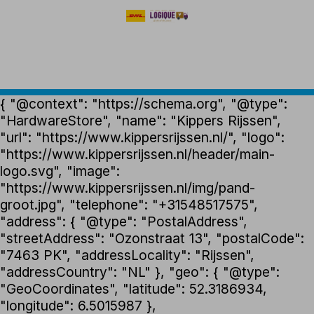
{ "@context": "https://schema.org", "@type":
"HardwareStore", "name": "Kippers Rijssen",
"url": "https://www.kippersrijssen.nl/", "logo":
"https://www.kippersrijssen.nl/header/main-
logo.svg", "image":
"https://www.kippersrijssen.nl/img/pand-
groot.jpg", "telephone": "+31548517575",
"address": { "@type": "PostalAddress",
"streetAddress": "Ozonstraat 13", "postalCode":
"7463 PK", "addressLocality": "Rijssen",
"addressCountry": "NL" }, "geo": { "@type":
"GeoCoordinates", "latitude": 52.3186934,
"longitude": 6.5015987 },