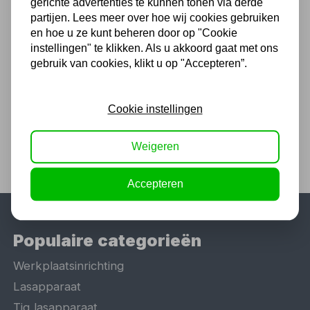
gerichte advertenties te kunnen tonen via derde
Voor 16.00 u besteld, dezelfde dag
partijen. Lees meer over hoe wij cookies gebruiken
verzonden
en hoe u ze kunt beheren door op "Cookie
instellingen" te klikken. Als u akkoord gaat met ons
(Technische) Vragen ? Bel ons +31
gebruik van cookies, klikt u op "Accepteren”.
548 51 75 75
1.500 m2 winkel in Rijssen !
Cookie instellingen
Twents familiebedrijf sinds 1992 !
Weigeren
Accepteren
Populaire categorieën
Werkplaatsinrichting
Lasapparaat
Tig lasapparaat