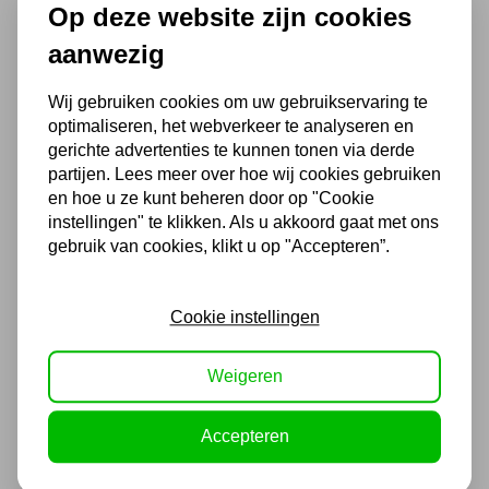
Op deze website zijn cookies
(4,3
/ 5
)
aanwezig
Wij gebruiken cookies om uw gebruikservaring te
Chat met ons van 9:00 tot 21:00 !
optimaliseren, het webverkeer te analyseren en
Voor 16.00 u besteld, dezelfde dag
gerichte advertenties te kunnen tonen via derde
verzonden
partijen. Lees meer over hoe wij cookies gebruiken
en hoe u ze kunt beheren door op "Cookie
(Technische) Vragen ? Bel ons +31
instellingen" te klikken. Als u akkoord gaat met ons
548 51 75 75
gebruik van cookies, klikt u op "Accepteren”.
1.500 m2 winkel in Rijssen !
Twents familiebedrijf sinds 1992 !
Cookie instellingen
Ook handig
Weigeren
KABELHASPEL
Accepteren
AUTOMATISCH 230V 15M
3x2,5MM2