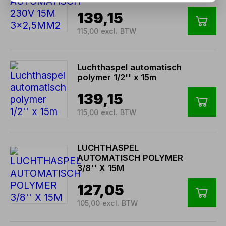
139,15
115,00 excl. BTW
Luchthaspel automatisch
polymer 1/2'' x 15m
139,15
115,00 excl. BTW
LUCHTHASPEL
AUTOMATISCH POLYMER
3/8'' X 15M
127,05
105,00 excl. BTW