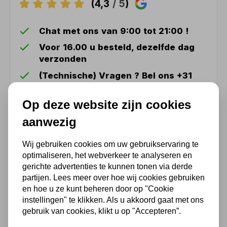
(4,3
/ 5
)
Chat met ons van 9:00 tot 21:00 !
Voor 16.00 u besteld, dezelfde dag
verzonden
(Technische) Vragen ? Bel ons +31
548 51 75 75
Op deze website zijn cookies
1.500 m2 winkel in Rijssen !
aanwezig
Twents familiebedrijf sinds 1992 !
Wij gebruiken cookies om uw gebruikservaring te
Ook handig
optimaliseren, het webverkeer te analyseren en
gerichte advertenties te kunnen tonen via derde
partijen. Lees meer over hoe wij cookies gebruiken
en hoe u ze kunt beheren door op "Cookie
Kettingtakel 1 ton 10m
instellingen" te klikken. Als u akkoord gaat met ons
151,25
gebruik van cookies, klikt u op "Accepteren”.
125,00 excl. BTW