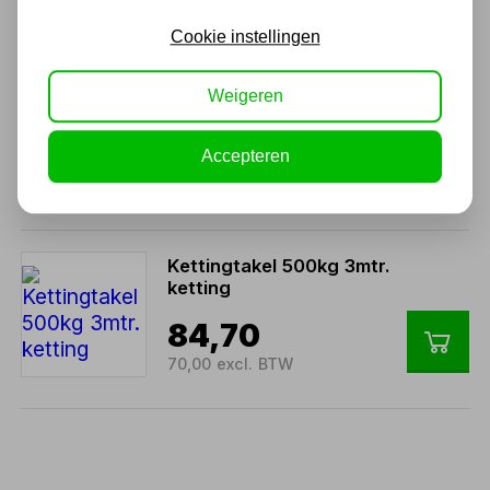
Cookie instellingen
Kettingtakel 1000kg 6 mtr.
Weigeren
ketting
121,00
Accepteren
100,00 excl. BTW
Kettingtakel 500kg 3mtr.
ketting
84,70
70,00 excl. BTW