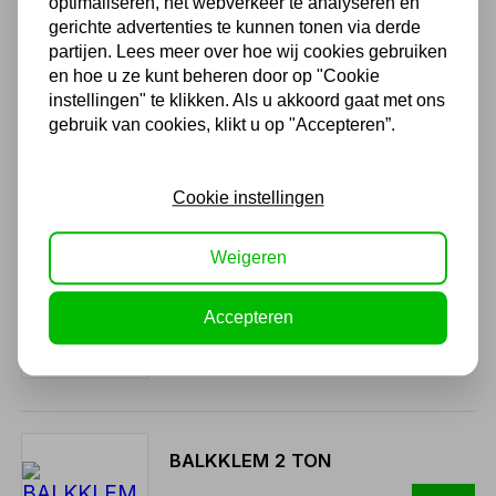
optimaliseren, het webverkeer te analyseren en
70,00 excl. BTW
gerichte advertenties te kunnen tonen via derde
partijen. Lees meer over hoe wij cookies gebruiken
en hoe u ze kunt beheren door op "Cookie
Kettingtakel 2000kg 6 mtr.
instellingen" te klikken. Als u akkoord gaat met ons
ketting
gebruik van cookies, klikt u op "Accepteren”.
181,50
150,00 excl. BTW
Cookie instellingen
Weigeren
Loopkat MW 2000kg
139,15
Accepteren
115,00 excl. BTW
BALKKLEM 2 TON