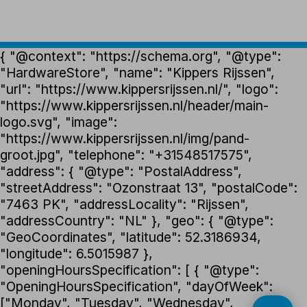
{ "@context": "https://schema.org", "@type":
"HardwareStore", "name": "Kippers Rijssen",
"url": "https://www.kippersrijssen.nl/", "logo":
"https://www.kippersrijssen.nl/header/main-
logo.svg", "image":
"https://www.kippersrijssen.nl/img/pand-
groot.jpg", "telephone": "+31548517575",
"address": { "@type": "PostalAddress",
"streetAddress": "Ozonstraat 13", "postalCode":
"7463 PK", "addressLocality": "Rijssen",
"addressCountry": "NL" }, "geo": { "@type":
"GeoCoordinates", "latitude": 52.3186934,
"longitude": 6.5015987 },
"openingHoursSpecification": [ { "@type":
"OpeningHoursSpecification", "dayOfWeek":
["Monday", "Tuesday", "Wednesday",