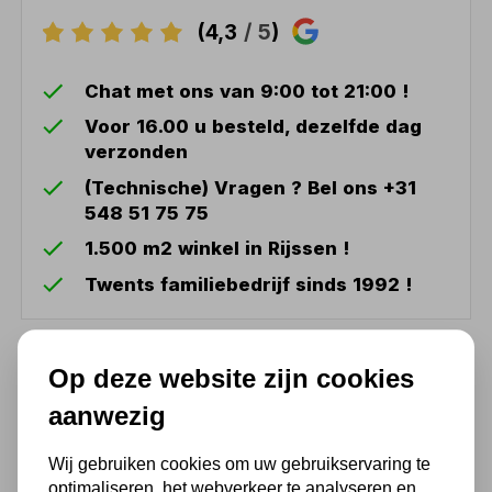
(4,3
/ 5
)
Chat met ons van 9:00 tot 21:00 !
Voor 16.00 u besteld, dezelfde dag
verzonden
(Technische) Vragen ? Bel ons +31
548 51 75 75
1.500 m2 winkel in Rijssen !
Twents familiebedrijf sinds 1992 !
Ook handig
Op deze website zijn cookies
aanwezig
LED lamp schijnwerper 30W
oplaadbaar magnetisch
Wij gebruiken cookies om uw gebruikservaring te
Niet uit voorraad leverbaar
optimaliseren, het webverkeer te analyseren en