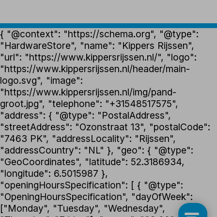
{ "@context": "https://schema.org", "@type":
"HardwareStore", "name": "Kippers Rijssen",
"url": "https://www.kippersrijssen.nl/", "logo":
"https://www.kippersrijssen.nl/header/main-
logo.svg", "image":
"https://www.kippersrijssen.nl/img/pand-
groot.jpg", "telephone": "+31548517575",
"address": { "@type": "PostalAddress",
"streetAddress": "Ozonstraat 13", "postalCode":
"7463 PK", "addressLocality": "Rijssen",
"addressCountry": "NL" }, "geo": { "@type":
"GeoCoordinates", "latitude": 52.3186934,
"longitude": 6.5015987 },
"openingHoursSpecification": [ { "@type":
"OpeningHoursSpecification", "dayOfWeek":
["Monday", "Tuesday", "Wednesday",