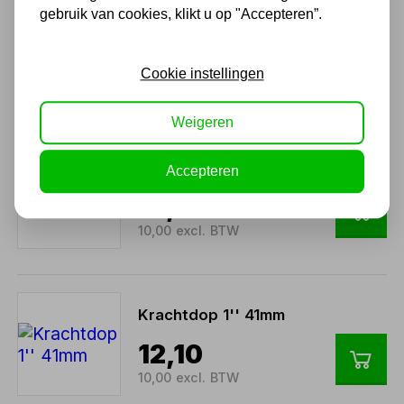
Luchtsleutel 1'' 3500Nm
gebruik van cookies, klikt u op "Accepteren”.
pinless
266,20
Cookie instellingen
220,00 excl. BTW
Weigeren
Krachtdop 1'' 40mm
Accepteren
12,10
10,00 excl. BTW
Krachtdop 1'' 41mm
12,10
10,00 excl. BTW