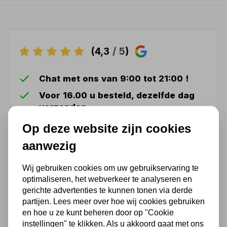
(4,3
/ 5
)
Chat met ons van 9:00 tot 21:00 !
Voor 16.00 u besteld, dezelfde dag
verzonden
(Technische) Vragen ? Bel ons +31
Op deze website zijn cookies
548 51 75 75
aanwezig
1.500 m2 winkel in Rijssen !
Twents familiebedrijf sinds 1992 !
Wij gebruiken cookies om uw gebruikservaring te
optimaliseren, het webverkeer te analyseren en
gerichte advertenties te kunnen tonen via derde
partijen. Lees meer over hoe wij cookies gebruiken
Ook handig
en hoe u ze kunt beheren door op "Cookie
instellingen" te klikken. Als u akkoord gaat met ons