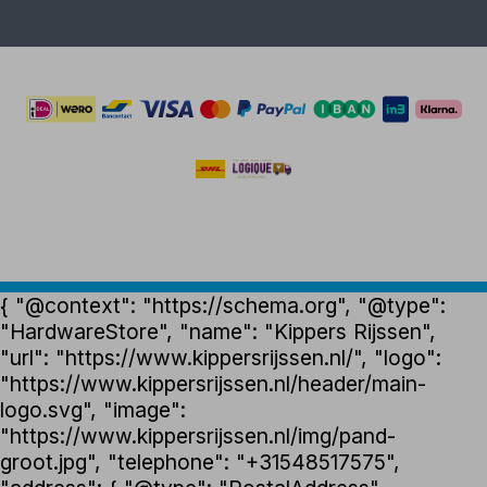
{ "@context": "https://schema.org", "@type":
"HardwareStore", "name": "Kippers Rijssen",
"url": "https://www.kippersrijssen.nl/", "logo":
"https://www.kippersrijssen.nl/header/main-
logo.svg", "image":
"https://www.kippersrijssen.nl/img/pand-
groot.jpg", "telephone": "+31548517575",