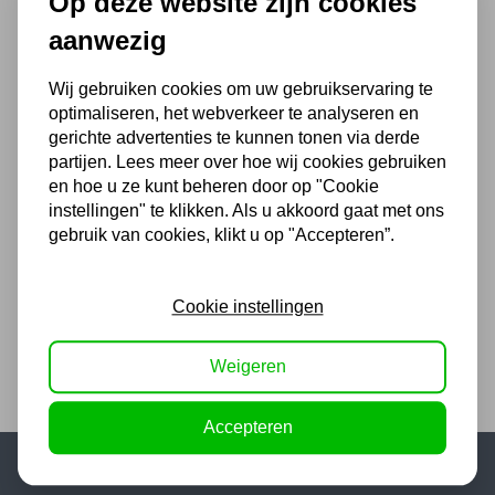
Op deze website zijn cookies
Krachtdop 3/4'' 19mm
aanwezig
6,05
5,00 excl. BTW
Wij gebruiken cookies om uw gebruikservaring te
optimaliseren, het webverkeer te analyseren en
gerichte advertenties te kunnen tonen via derde
partijen. Lees meer over hoe wij cookies gebruiken
Krachtdop 3/4'' 20mm
en hoe u ze kunt beheren door op "Cookie
instellingen" te klikken. Als u akkoord gaat met ons
6,05
gebruik van cookies, klikt u op "Accepteren”.
5,00 excl. BTW
Cookie instellingen
Weigeren
Accepteren