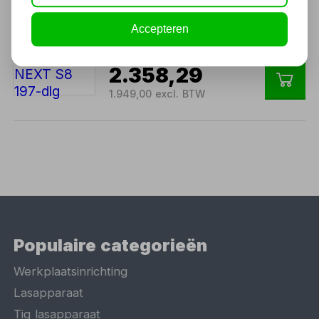
Sonic gevulde
Accepteren
gereedschapswagen NEXT
S8 197-dlg
2.358,29
1.949,00 excl. BTW
Populaire categorieën
Werkplaatsinrichting
Lasapparaat
Tig lasapparaat