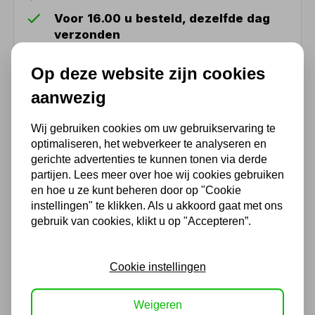
Voor 16.00 u besteld, dezelfde dag
verzonden
(Technische) Vragen ? Bel ons +31
Op deze website zijn cookies
548 51 75 75
aanwezig
1.500 m2 winkel in Rijssen !
Twents familiebedrijf sinds 1992 !
Wij gebruiken cookies om uw gebruikservaring te
optimaliseren, het webverkeer te analyseren en
gerichte advertenties te kunnen tonen via derde
Ook handig
partijen. Lees meer over hoe wij cookies gebruiken
en hoe u ze kunt beheren door op "Cookie
Sonic gevulde
instellingen" te klikken. Als u akkoord gaat met ons
gereedschapswagen NEXT
gebruik van cookies, klikt u op "Accepteren”.
S7 140-dlg
1.874,29
Cookie instellingen
1.549,00 excl. BTW
Weigeren