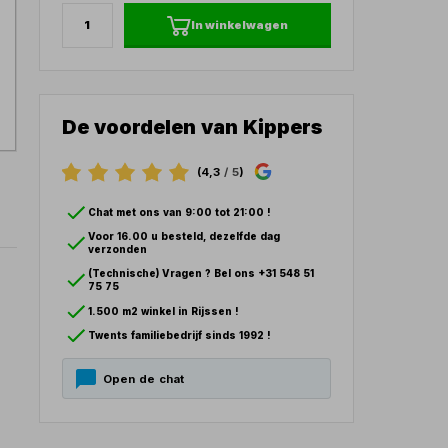
In winkelwagen
De voordelen van Kippers
(4,3
/ 5
)
Chat met ons van 9:00 tot 21:00 !
Voor 16.00 u besteld, dezelfde dag
verzonden
(Technische) Vragen ? Bel ons +31 548 51
75 75
1.500 m2 winkel in Rijssen !
Twents familiebedrijf sinds 1992 !
Open de chat