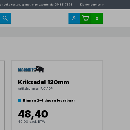
streeks contact op met onze experts via 0548 51 75 75
Klantenservice
0
Krikzadel 120mm
Artikelnummer:
FJ01ADP
Binnen 2-4 dagen leverbaar
48,40
40,00 excl. BTW