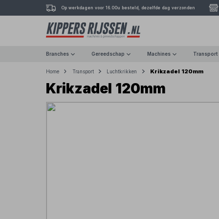
Op werkdagen voor 16.00u besteld, dezelfde dag verzonden
Branches
Gereedschap
Machines
Transport
Krikzadel 120mm
Home
Transport
Luchtkrikken
Krikzadel 120mm