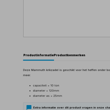
Productinformatie
Productkenmerken
Deze Mammuth krikzadel is geschikt voor het heffen onder bou
meer.
capaciteit = 10 ton
diameter = 120mm
diameter as = 25mm
Extra informatie over dit product vragen in onze cha