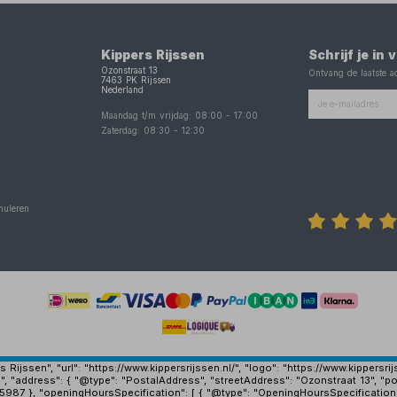
Kippers Rijssen
Schrijf je in
Ozonstraat 13
Ontvang de laatste ac
7463 PK
Rijssen
Nederland
Maandag t/m vrijdag:
08:00
-
17:00
Zaterdag:
08:30
-
12:30
nuleren
Rijssen", "url": "https://www.kippersrijssen.nl/", "logo": "https://www.kippersr
", "address": { "@type": "PostalAddress", "streetAddress": "Ozonstraat 13", "po
15987 }, "openingHoursSpecification": [ { "@type": "OpeningHoursSpecification