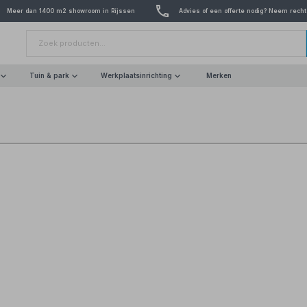
Meer dan 1400 m2 showroom in Rijssen
Advies of een offerte nodig? Neem recht
Tuin & park
Werkplaatsinrichting
Merken