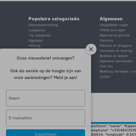
Populaire categorieën
Algemeen
Werkplaatsinrichting
Veelgestelde vragen
Lasapparaat
Offerte aanvragen
Tig lasapparaat
Reparatie en garantie
Aggregaat
Vacatures
Hefbrug
Retouren en teruggave
Motorlift
Verzenden en levering
Schaarlift
Bestellen en betalen
Onze nieuwsbrief ontvangen?
Heftafel
Algemene voorwaarden
Over ons
Ook als eerste op de hoogte zijn van
Bestelling herroepen / an
onze aanbiedingen? Meld je aan!
Contact
Typ
je
naam
Typ
in
je
e-
{ "@context": "https://schema.org", "@type": "HardwareStore", "name": "Kippers 
"https://www.kippersrijssen.nl/img/pand-groot.jpg", "telephone": "+31548517575
mailadres
Inschrijven
"geo": { "@type": "GeoCoordinates", "latitude": 52.3186934, "longitude": 6.50