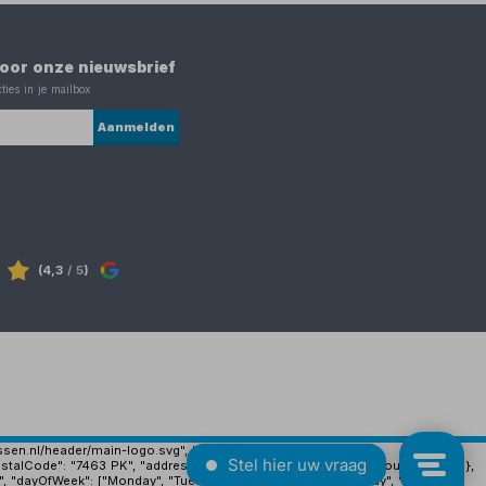
 voor onze nieuwsbrief
ties in je mailbox
Aanmelden
(4,3
/ 5
)
ijssen.nl/header/main-logo.svg", "image":
stalCode": "7463 PK", "addressLocality": "Rijssen", "addressCountry": "NL" },
", "dayOfWeek": ["Monday", "Tuesday", "Wednesday", "Thursday", "Friday"],