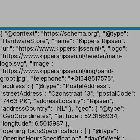
{ "@context": "https://schema.org", "@type":
"HardwareStore", "name": "Kippers Rijssen",
"url": "https://www.kippersrijssen.nl/", "logo":
"https://www.kippersrijssen.nl/header/main-
logo.svg", "image":
"https://www.kippersrijssen.nl/img/pand-
groot.jpg", "telephone": "+31548517575",
"address": { "@type": "PostalAddress",
"streetAddress": "Ozonstraat 13", "postalCode":
"7463 PK", "addressLocality": "Rijssen",
"addressCountry": "NL" }, "geo": { "@type":
"GeoCoordinates", "latitude": 52.3186934,
"longitude": 6.5015987 },
"openingHoursSpecification": [ { "@type":
"OpeningHoursSpecification", "dayOfWeek":