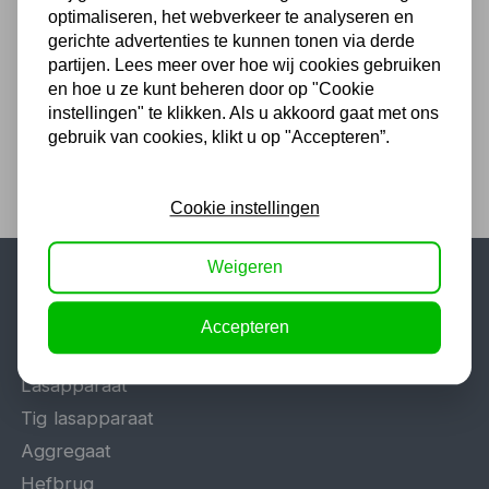
optimaliseren, het webverkeer te analyseren en
51,97
gerichte advertenties te kunnen tonen via derde
partijen. Lees meer over hoe wij cookies gebruiken
42,95 excl. BTW
en hoe u ze kunt beheren door op "Cookie
instellingen" te klikken. Als u akkoord gaat met ons
gebruik van cookies, klikt u op "Accepteren”.
Cookie instellingen
Weigeren
Populaire categorieën
Accepteren
Werkplaatsinrichting
Lasapparaat
Tig lasapparaat
Aggregaat
Hefbrug