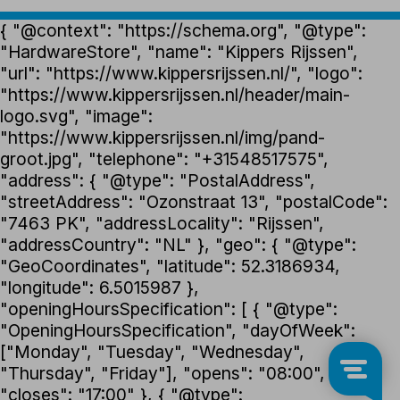
{ "@context": "https://schema.org", "@type":
"HardwareStore", "name": "Kippers Rijssen",
"url": "https://www.kippersrijssen.nl/", "logo":
"https://www.kippersrijssen.nl/header/main-
logo.svg", "image":
"https://www.kippersrijssen.nl/img/pand-
groot.jpg", "telephone": "+31548517575",
"address": { "@type": "PostalAddress",
"streetAddress": "Ozonstraat 13", "postalCode":
"7463 PK", "addressLocality": "Rijssen",
"addressCountry": "NL" }, "geo": { "@type":
"GeoCoordinates", "latitude": 52.3186934,
"longitude": 6.5015987 },
"openingHoursSpecification": [ { "@type":
"OpeningHoursSpecification", "dayOfWeek":
["Monday", "Tuesday", "Wednesday",
"Thursday", "Friday"], "opens": "08:00",
"closes": "17:00" }, { "@type":