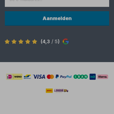
Aanmelden
(4,3
/ 5
)