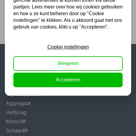
gerichte advertenties te kunnen tonen via derde
partijen. Lees meer over hoe wij cookies gebruiken
en hoe u ze kunt beheren door op "Cookie
instellingen" te klikken. Als u akkoord gaat met ons
gebruik van cookies, klikt u op "Accepteren”.
Cookie instellingen
Populaire categorieën
Weigeren
Werkplaatsinrichting
Accepteren
Lasapparaat
Tig lasapparaat
Aggregaat
Hefbrug
Motorlift
Schaarlift