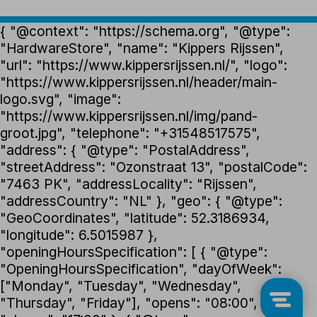
{ "@context": "https://schema.org", "@type":
"HardwareStore", "name": "Kippers Rijssen",
"url": "https://www.kippersrijssen.nl/", "logo":
"https://www.kippersrijssen.nl/header/main-
logo.svg", "image":
"https://www.kippersrijssen.nl/img/pand-
groot.jpg", "telephone": "+31548517575",
"address": { "@type": "PostalAddress",
"streetAddress": "Ozonstraat 13", "postalCode":
"7463 PK", "addressLocality": "Rijssen",
"addressCountry": "NL" }, "geo": { "@type":
"GeoCoordinates", "latitude": 52.3186934,
"longitude": 6.5015987 },
"openingHoursSpecification": [ { "@type":
"OpeningHoursSpecification", "dayOfWeek":
["Monday", "Tuesday", "Wednesday",
"Thursday", "Friday"], "opens": "08:00",