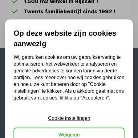
1.500 m2 winkel in Rijssen !
Twents familiebedrijf sinds 1992 !
Op deze website zijn cookies
aanwezig
Wij gebruiken cookies om uw gebruikservaring te
optimaliseren, het webverkeer te analyseren en
Populaire categorieën
gerichte advertenties te kunnen tonen via derde
partijen. Lees meer over hoe wij cookies gebruiken
Werkplaatsinrichting
en hoe u ze kunt beheren door op "Cookie
Lasapparaat
instellingen" te klikken. Als u akkoord gaat met ons
gebruik van cookies, klikt u op "Accepteren”.
Tig lasapparaat
Aggregaat
Hefbrug
Cookie instellingen
Motorlift
Weigeren
Schaarlift