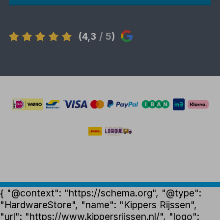
(4,3
/ 5
)
{ "@context": "https://schema.org", "@type":
"HardwareStore", "name": "Kippers Rijssen",
"url": "https://www.kippersrijssen.nl/", "logo":