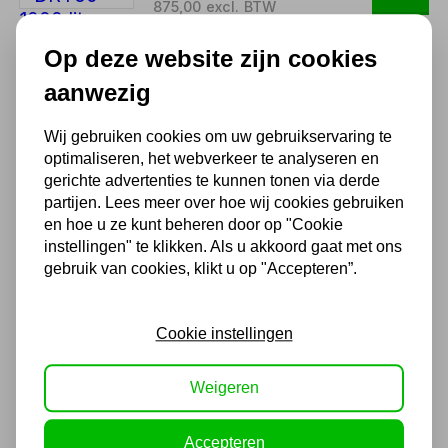
875,00 excl. BTW
Op deze website zijn cookies
Luchtdroger Voor
aanwezig
Compressor - DRY20 350
liter per minuut
Wij gebruiken cookies om uw gebruikservaring te
786,50
optimaliseren, het webverkeer te analyseren en
gerichte advertenties te kunnen tonen via derde
650,00 excl. BTW
partijen. Lees meer over hoe wij cookies gebruiken
en hoe u ze kunt beheren door op "Cookie
instellingen" te klikken. Als u akkoord gaat met ons
Luchtdroger Voor
gebruik van cookies, klikt u op "Accepteren”.
Compressor - DRY85 1400
liter per minuut
1.331,00
Cookie instellingen
1.100,00 excl. BTW
Weigeren
Accepteren