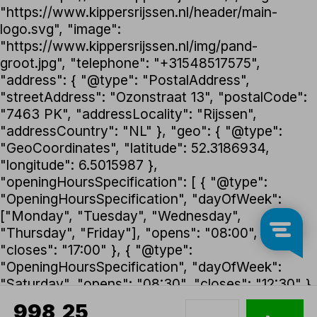
"https://www.kippersrijssen.nl/header/main-
logo.svg", "image":
"https://www.kippersrijssen.nl/img/pand-
groot.jpg", "telephone": "+31548517575",
"address": { "@type": "PostalAddress",
"streetAddress": "Ozonstraat 13", "postalCode":
"7463 PK", "addressLocality": "Rijssen",
"addressCountry": "NL" }, "geo": { "@type":
"GeoCoordinates", "latitude": 52.3186934,
"longitude": 6.5015987 },
"openingHoursSpecification": [ { "@type":
"OpeningHoursSpecification", "dayOfWeek":
["Monday", "Tuesday", "Wednesday",
"Thursday", "Friday"], "opens": "08:00",
"closes": "17:00" }, { "@type":
"OpeningHoursSpecification", "dayOfWeek":
"Saturday", "opens": "08:30", "closes": "12:30" }
], "foundingDate": "1992", "founder": { "@type":
998,25