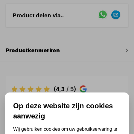
Product delen via..
Productkenmerken
(4,3
/ 5
)
Op deze website zijn cookies
Chat met ons van 9:00 tot 21:00 !
aanwezig
Voor 16.00 u besteld, dezelfde dag
verzonden
Wij gebruiken cookies om uw gebruikservaring te
(Technische) Vragen ? Bel ons +31