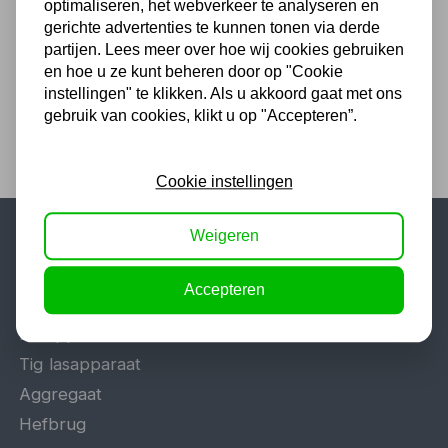
optimaliseren, het webverkeer te analyseren en
548 51 75 75
gerichte advertenties te kunnen tonen via derde
1.500 m2 winkel in Rijssen !
partijen. Lees meer over hoe wij cookies gebruiken
en hoe u ze kunt beheren door op "Cookie
Twents familiebedrijf sinds 1992 !
instellingen" te klikken. Als u akkoord gaat met ons
gebruik van cookies, klikt u op "Accepteren”.
Cookie instellingen
Weigeren
Populaire categorieën
Accepteren
Werkplaatsinrichting
Lasapparaat
Tig lasapparaat
Aggregaat
Hefbrug