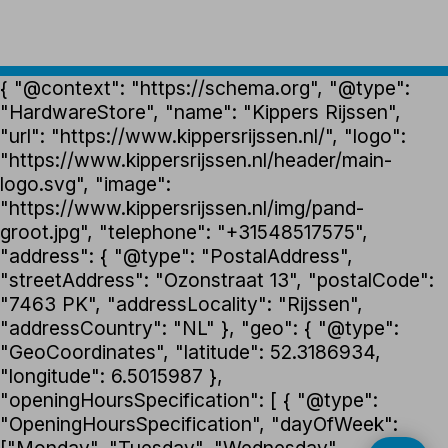
{ "@context": "https://schema.org", "@type":
"HardwareStore", "name": "Kippers Rijssen",
"url": "https://www.kippersrijssen.nl/", "logo":
"https://www.kippersrijssen.nl/header/main-
logo.svg", "image":
"https://www.kippersrijssen.nl/img/pand-
groot.jpg", "telephone": "+31548517575",
"address": { "@type": "PostalAddress",
"streetAddress": "Ozonstraat 13", "postalCode":
"7463 PK", "addressLocality": "Rijssen",
"addressCountry": "NL" }, "geo": { "@type":
"GeoCoordinates", "latitude": 52.3186934,
"longitude": 6.5015987 },
"openingHoursSpecification": [ { "@type":
"OpeningHoursSpecification", "dayOfWeek":
["Monday", "Tuesday", "Wednesday",