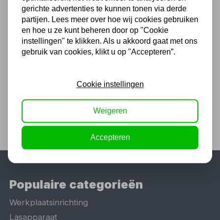
Chat met ons van 9:00 tot 21:00 !
gerichte advertenties te kunnen tonen via derde
partijen. Lees meer over hoe wij cookies gebruiken
Voor 16.00 u besteld, dezelfde dag
en hoe u ze kunt beheren door op "Cookie
verzonden
instellingen" te klikken. Als u akkoord gaat met ons
(Technische) Vragen ? Bel ons +31
gebruik van cookies, klikt u op "Accepteren”.
548 51 75 75
1.500 m2 winkel in Rijssen !
Cookie instellingen
Twents familiebedrijf sinds 1992 !
Weigeren
Accepteren
Populaire categorieën
Werkplaatsinrichting
Lasapparaat