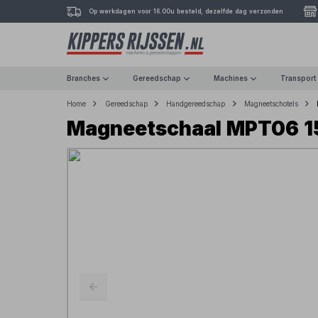
Op werkdagen voor 16.00u besteld, dezelfde dag verzonden
Branches
Gereedschap
Machines
Transport
Home
Gereedschap
Handgereedschap
Magneetschotels
Magneetschaal MPT06 