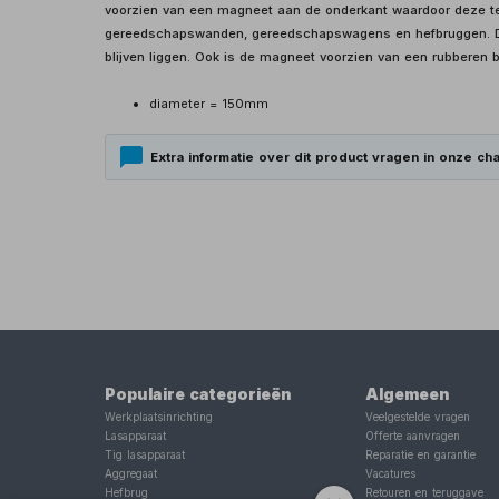
voorzien van een magneet aan de onderkant waardoor deze te
gereedschapswanden, gereedschapswagens en hefbruggen. Dez
blijven liggen. Ook is de magneet voorzien van een rubberen
diameter = 150mm
Extra informatie over dit product vragen in onze cha
Populaire categorieën
Algemeen
Werkplaatsinrichting
Veelgestelde vragen
Lasapparaat
Offerte aanvragen
Tig lasapparaat
Reparatie en garantie
Aggregaat
Vacatures
Hefbrug
Retouren en teruggave