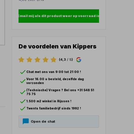
Email mij als dit product weer op voorraad is
De voordelen van Kippers
(4,3
/ 5
)
Chat met ons van 9:00 tot 21:00 !
Voor 16.00 u besteld, dezelfde dag
verzonden
(Technische) Vragen ? Bel ons +31 548 51
75 75
1.500 m2 winkel in Rijssen !
Twents familiebedrijf sinds 1992 !
Open de chat