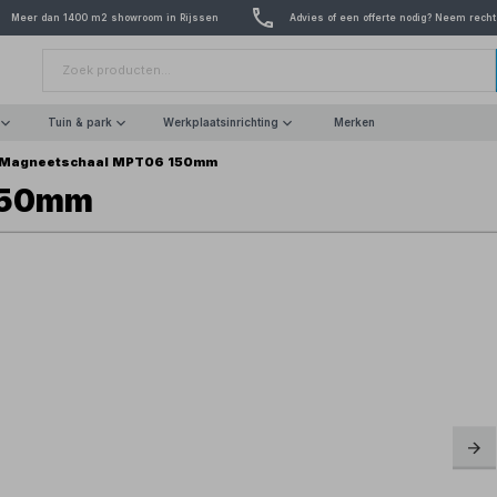
Meer dan 1400 m2 showroom in Rijssen
Advies of een offerte nodig? Neem recht
Tuin & park
Werkplaatsinrichting
Merken
Magneetschaal MPT06 150mm
150mm