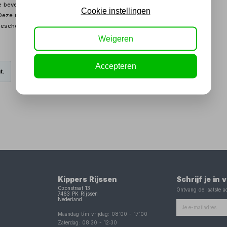
 bevestigen is aan metalen oppervlakken, zoals
Cookie instellingen
e magneet zorgt er ook voor dat de onderdelen in het bakje
 bescherming, welke krassen voorkomt.
Weigeren
Accepteren
t.
Kippers Rijssen
Schrijf je in
Ozonstraat 13
Ontvang de laatste ac
7463 PK
Rijssen
Nederland
Maandag t/m vrijdag:
08:00
-
17:00
Zaterdag:
08:30
-
12:30