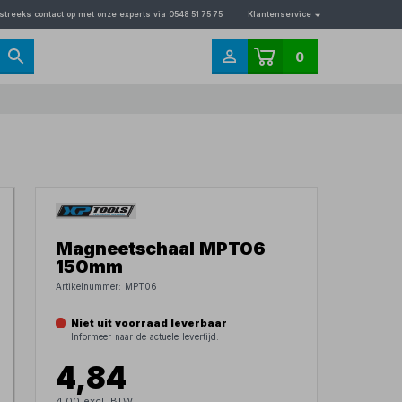
streeks contact op met onze experts via 0548 51 75 75
Klantenservice
0
Magneetschaal MPT06
150mm
Artikelnummer:
MPT06
Niet uit voorraad leverbaar
Informeer naar de actuele levertijd.
4,84
4,00 excl. BTW