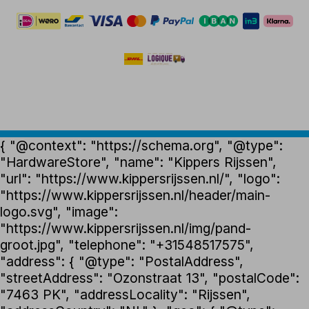
{ "@context": "https://schema.org", "@type":
"HardwareStore", "name": "Kippers Rijssen",
"url": "https://www.kippersrijssen.nl/", "logo":
"https://www.kippersrijssen.nl/header/main-
logo.svg", "image":
"https://www.kippersrijssen.nl/img/pand-
groot.jpg", "telephone": "+31548517575",
"address": { "@type": "PostalAddress",
"streetAddress": "Ozonstraat 13", "postalCode":
"7463 PK", "addressLocality": "Rijssen",