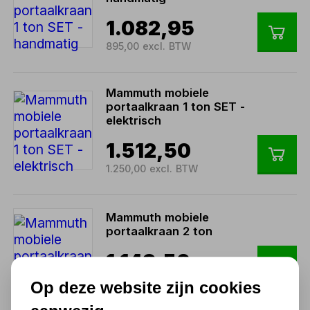
1.082,95
895,00 excl. BTW
Mammuth mobiele
portaalkraan 1 ton SET -
elektrisch
1.512,50
1.250,00 excl. BTW
Mammuth mobiele
portaalkraan 2 ton
1.149,50
950,00 excl. BTW
Op deze website zijn cookies