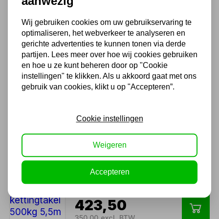
aanwezig
Kettingtakel 1000kg 6 mtr.
Wij gebruiken cookies om uw gebruikservaring te
ketting
optimaliseren, het webverkeer te analyseren en
121,00
gerichte advertenties te kunnen tonen via derde
partijen. Lees meer over hoe wij cookies gebruiken
100,00 excl. BTW
en hoe u ze kunt beheren door op "Cookie
instellingen" te klikken. Als u akkoord gaat met ons
gebruik van cookies, klikt u op "Accepteren”.
Loopkat MW 1000kg
102,85
Cookie instellingen
85,00 excl. BTW
Weigeren
Accepteren
Elektrische kettingtakel
500kg 5,5m
423,50
350,00 excl. BTW