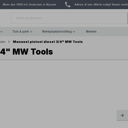
Meer dan 1400 m2 showroom in Rijssen
Advies of een offerte nodig? Neem recht
Tuin & park
Werkplaatsinrichting
Merken
Manueel pistool diesel 3/4" MW Tools
tolen
3/4" MW Tools