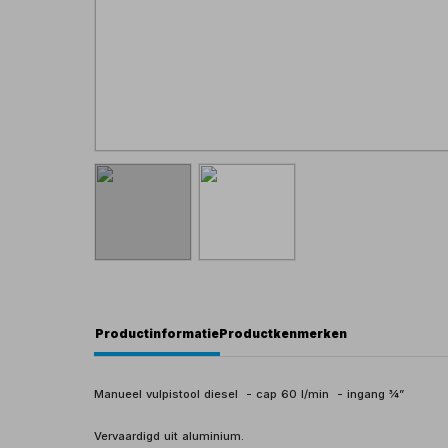
Productinformatie
Productkenmerken
Manueel vulpistool diesel - cap 60 l/min - ingang ¾”
Vervaardigd uit aluminium.