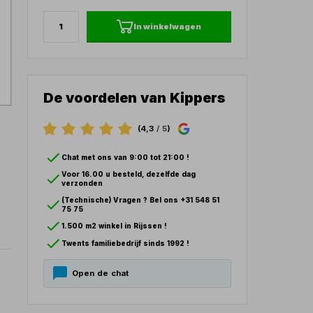
In winkelwagen
De voordelen van Kippers
(4,3
/ 5
)
Chat met ons van 9:00 tot 21:00 !
Voor 16.00 u besteld, dezelfde dag
verzonden
(Technische) Vragen ? Bel ons +31 548 51
75 75
1.500 m2 winkel in Rijssen !
Twents familiebedrijf sinds 1992 !
Open de chat