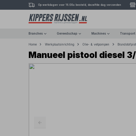
Op werkdagen voor 16.00u besteld, dezelfde dag verzonden
Branches
Gereedschap
Machines
Transport
Home
Werkplaatsinrichting
Olie- & vetpompen
Brandstofpis
Manueel pistool diesel 