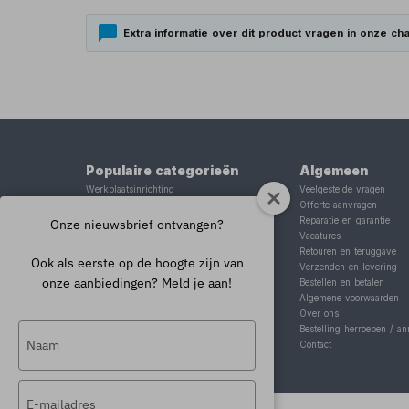
Extra informatie over dit product vragen in onze cha
Populaire categorieën
Algemeen
Werkplaatsinrichting
Veelgestelde vragen
Lasapparaat
Offerte aanvragen
Tig lasapparaat
Reparatie en garantie
Onze nieuwsbrief ontvangen?
Aggregaat
Vacatures
Hefbrug
Retouren en teruggave
Ook als eerste op de hoogte zijn van
Motorlift
Verzenden en levering
onze aanbiedingen? Meld je aan!
Schaarlift
Bestellen en betalen
Heftafel
Algemene voorwaarden
Over ons
Typ
Bestelling herroepen / an
Contact
je
naam
Typ
in