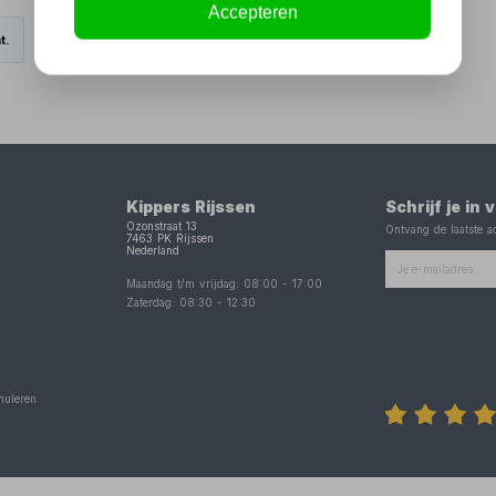
Accepteren
t.
Kippers Rijssen
Schrijf je in
Ozonstraat 13
Ontvang de laatste ac
7463 PK
Rijssen
Nederland
Maandag t/m vrijdag:
08:00
-
17:00
Zaterdag:
08:30
-
12:30
nuleren