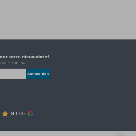
 voor onze nieuwsbrief
ties in je mailbox
Aanmelden
(4,3
/ 5
)