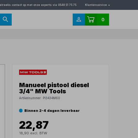
streeks contact op met onze experts via 0548 51 75 75
Klantenservice
0
Manueel pistool diesel
3/4" MW Tools
Artikelnummer:
PI3434M60
Binnen 2-4 dagen leverbaar
22,87
18,90 excl. BTW