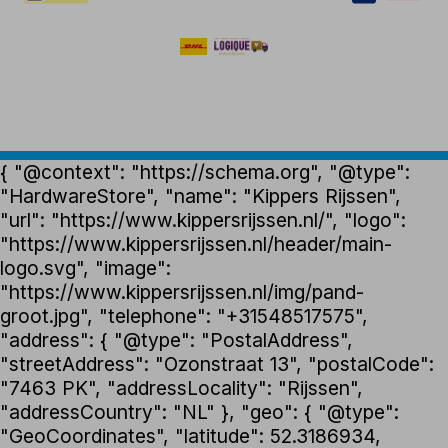
{ "@context": "https://schema.org", "@type":
"HardwareStore", "name": "Kippers Rijssen",
"url": "https://www.kippersrijssen.nl/", "logo":
"https://www.kippersrijssen.nl/header/main-
logo.svg", "image":
"https://www.kippersrijssen.nl/img/pand-
groot.jpg", "telephone": "+31548517575",
"address": { "@type": "PostalAddress",
"streetAddress": "Ozonstraat 13", "postalCode":
"7463 PK", "addressLocality": "Rijssen",
"addressCountry": "NL" }, "geo": { "@type":
"GeoCoordinates", "latitude": 52.3186934,