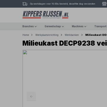
Op werkdagen voor 16.00u besteld, dezelfde dag verzonden
Branches
Gereedschap
Machines
Transport
Milieukast DE
Home
Werkplaatsinrichting
Werkbanken
Milieukast DECP9238 vei