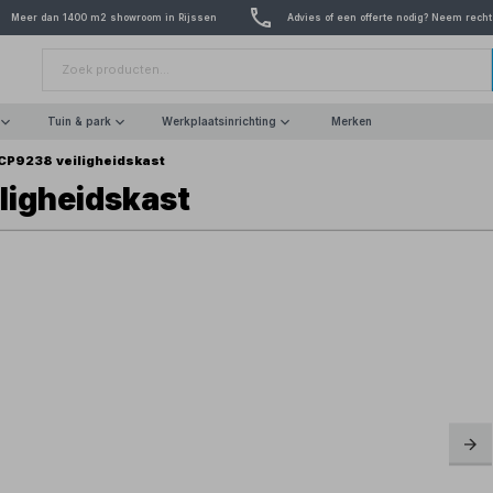
Meer dan 1400 m2 showroom in Rijssen
Advies of een offerte nodig? Neem recht
Tuin & park
Werkplaatsinrichting
Merken
CP9238 veiligheidskast
ligheidskast