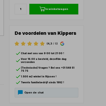
In winkelwagen
De voordelen van Kippers
(4,3
/ 5
)
Chat met ons van 9:00 tot 21:00 !
Voor 16.00 u besteld, dezelfde dag
verzonden
(Technische) Vragen ? Bel ons +31 548 51
75 75
1.500 m2 winkel in Rijssen !
Twents familiebedrijf sinds 1992 !
Open de chat