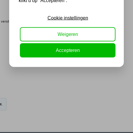
klikt u op "Accepteren”.
Cookie instellingen
 verstelbaar
Weigeren
Accepteren
t.