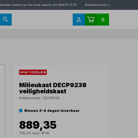
streeks contact op met onze experts via 0548 51 75 75
Klantenservice
0
Milieukast DECP9238
veiligheidskast
Artikelnummer:
DECP9238
Binnen 2-4 dagen leverbaar
889,35
735,00 excl. BTW