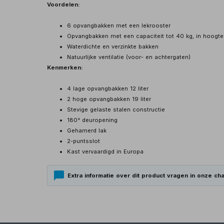
Voordelen:
6 opvangbakken met een lekrooster
Opvangbakken met een capaciteit tot 40 kg, in hoogte
Waterdichte en verzinkte bakken
Natuurlijke ventilatie (voor- en achtergaten)
Kenmerken:
4 lage opvangbakken 12 liter
2 hoge opvangbakken 19 liter
Stevige gelaste stalen constructie
180° deuropening
Gehamerd lak
2-puntsslot
Kast vervaardigd in Europa
Extra informatie over dit product vragen in onze cha