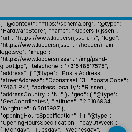
{ "@context": "https://schema.org", "@type":
"HardwareStore", "name": "Kippers Rijssen",
"url": "https://www.kippersrijssen.nl/", "logo":
"https://www.kippersrijssen.nl/header/main-
logo.svg", "image":
"https://www.kippersrijssen.nl/img/pand-
groot.jpg", "telephone": "+31548517575",
"address": { "@type": "PostalAddress",
"streetAddress": "Ozonstraat 13", "postalCode":
"7463 PK", "addressLocality": "Rijssen",
"addressCountry": "NL" }, "geo": { "@type":
"GeoCoordinates", "latitude": 52.3186934,
"longitude": 6.5015987 },
"openingHoursSpecification": [ { "@type":
"OpeningHoursSpecification", "dayOfWeek":
["Monday", "Tuesday", "Wednesday",