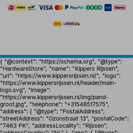
{ "@context": "https://schema.org", "@type":
"HardwareStore", "name": "Kippers Rijssen",
"url": "https://www.kippersrijssen.nl/", "logo":
"https://www.kippersrijssen.nl/header/main-
logo.svg", "image":
"https://www.kippersrijssen.nl/img/pand-
groot.jpg", "telephone": "+31548517575",
"address": { "@type": "PostalAddress",
"streetAddress": "Ozonstraat 13", "postalCode":
"7463 PK", "addressLocality": "Rijssen",
"addressCountry": "NL" }, "geo": { "@type":