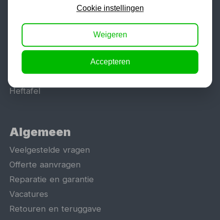
Lasapparaat
Cookie instellingen
Tig lasapparaat
Aggregaat
Weigeren
Hefbrug
Motorlift
Accepteren
Schaarlift
Heftafel
Algemeen
Veelgestelde vragen
Offerte aanvragen
Reparatie en garantie
Vacatures
Retouren en teruggave