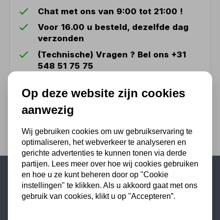
Chat met ons van 9:00 tot 21:00 !
Voor 16.00 u besteld, dezelfde dag
verzonden
(Technische) Vragen ? Bel ons +31
548 51 75 75
1.500 m2 winkel in Rijssen !
Op deze website zijn cookies
Twents familiebedrijf sinds 1992 !
aanwezig
Wij gebruiken cookies om uw gebruikservaring te
optimaliseren, het webverkeer te analyseren en
gerichte advertenties te kunnen tonen via derde
partijen. Lees meer over hoe wij cookies gebruiken
en hoe u ze kunt beheren door op "Cookie
instellingen" te klikken. Als u akkoord gaat met ons
Populaire categorieën
gebruik van cookies, klikt u op "Accepteren”.
Werkplaatsinrichting