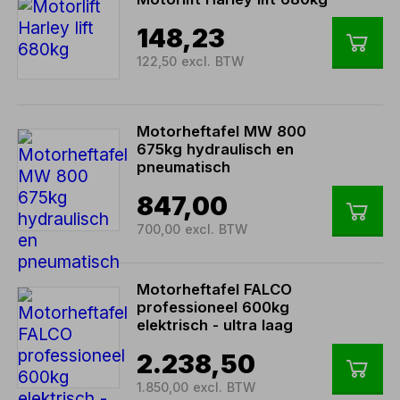
148,23
122,50 excl. BTW
Motorheftafel MW 800
675kg hydraulisch en
pneumatisch
847,00
700,00 excl. BTW
Motorheftafel FALCO
professioneel 600kg
elektrisch - ultra laag
2.238,50
1.850,00 excl. BTW