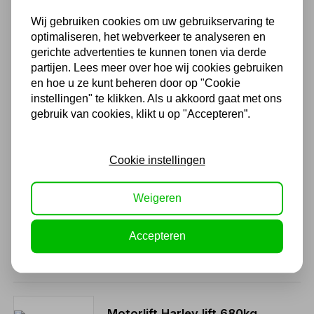
370,00 excl. BTW
Wij gebruiken cookies om uw gebruikservaring te
optimaliseren, het webverkeer te analyseren en
gerichte advertenties te kunnen tonen via derde
Motorheftafel MW 400
partijen. Lees meer over hoe wij cookies gebruiken
450kg EXTRA LANG
hydraulisch en pneumatisch
en hoe u ze kunt beheren door op "Cookie
instellingen" te klikken. Als u akkoord gaat met ons
496,10
gebruik van cookies, klikt u op "Accepteren”.
410,00 excl. BTW
Cookie instellingen
Motorheftafel FALCO
professioneel 1000kg
Weigeren
elektrisch
1.893,65
Accepteren
1.565,00 excl. BTW
Motorlift Harley lift 680kg