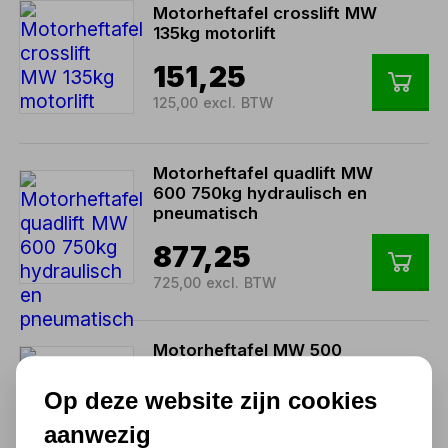
Motorheftafel crosslift MW
135kg motorlift
151,25
125,00 excl. BTW
Motorheftafel quadlift MW
600 750kg hydraulisch en
pneumatisch
877,25
725,00 excl. BTW
Motorheftafel MW 500
450kg EXTRA LANG
hydraulisch
Op deze website zijn cookies
447,70
aanwezig