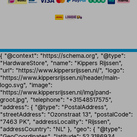
{ "@context": "https://schema.org", "@type":
"HardwareStore", "name": "Kippers Rijssen",
"url": "https://www.kippersrijssen.nl/", "logo":
"https://www.kippersrijssen.nl/header/main-
logo.svg", "image":
"https://www.kippersrijssen.nl/img/pand-
groot.jpg", "telephone": "+31548517575",
"address": { "@type": "PostalAddress",
"streetAddress": "Ozonstraat 13", "postalCode":
"7463 PK", "addressLocality": "Rijssen",
"addressCountry": "NL" }, "geo": { "@type":
"GeoCoordinates", "latitude": 52.3186934,