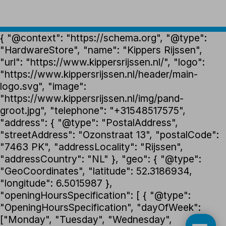
{ "@context": "https://schema.org", "@type":
"HardwareStore", "name": "Kippers Rijssen",
"url": "https://www.kippersrijssen.nl/", "logo":
"https://www.kippersrijssen.nl/header/main-
logo.svg", "image":
"https://www.kippersrijssen.nl/img/pand-
groot.jpg", "telephone": "+31548517575",
"address": { "@type": "PostalAddress",
"streetAddress": "Ozonstraat 13", "postalCode":
"7463 PK", "addressLocality": "Rijssen",
"addressCountry": "NL" }, "geo": { "@type":
"GeoCoordinates", "latitude": 52.3186934,
"longitude": 6.5015987 },
"openingHoursSpecification": [ { "@type":
"OpeningHoursSpecification", "dayOfWeek":
["Monday", "Tuesday", "Wednesday",