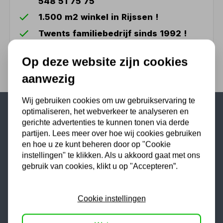
548 51 75 75
1.500 m2 winkel in Rijssen !
Twents familiebedrijf sinds 1992 !
Op deze website zijn cookies
aanwezig
Wij gebruiken cookies om uw gebruikservaring te
optimaliseren, het webverkeer te analyseren en
gerichte advertenties te kunnen tonen via derde
Populaire categorieën
partijen. Lees meer over hoe wij cookies gebruiken
Werkplaatsinrichting
en hoe u ze kunt beheren door op "Cookie
instellingen" te klikken. Als u akkoord gaat met ons
Lasapparaat
gebruik van cookies, klikt u op "Accepteren”.
Tig lasapparaat
Aggregaat
Cookie instellingen
Hefbrug
Motorlift