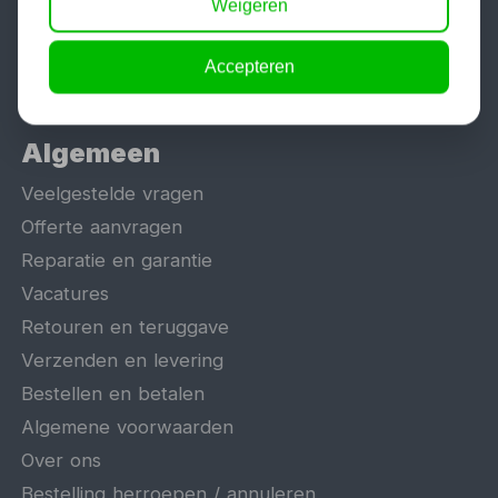
Weigeren
Schaarlift
Heftafel
Accepteren
Algemeen
Veelgestelde vragen
Offerte aanvragen
Reparatie en garantie
Vacatures
Retouren en teruggave
Verzenden en levering
Bestellen en betalen
Algemene voorwaarden
Over ons
Bestelling herroepen / annuleren