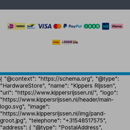
{ "@context": "https://schema.org", "@type":
"HardwareStore", "name": "Kippers Rijssen",
"url": "https://www.kippersrijssen.nl/", "logo":
"https://www.kippersrijssen.nl/header/main-
logo.svg", "image":
"https://www.kippersrijssen.nl/img/pand-
groot.jpg", "telephone": "+31548517575",
"address": { "@type": "PostalAddress",