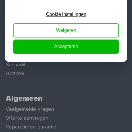
Populaire categorieën
Werkplaatsinrichting
Cookie instellingen
Lasapparaat
Tig lasapparaat
Weigeren
Aggregaat
Hefbrug
Accepteren
Motorlift
Schaarlift
Heftafel
Algemeen
Veelgestelde vragen
Offerte aanvragen
Reparatie en garantie