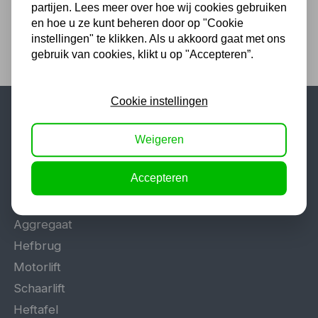
Twents familiebedrijf sinds 1992 !
partijen. Lees meer over hoe wij cookies gebruiken
en hoe u ze kunt beheren door op "Cookie
instellingen" te klikken. Als u akkoord gaat met ons
gebruik van cookies, klikt u op "Accepteren”.
Cookie instellingen
Populaire categorieën
Weigeren
Werkplaatsinrichting
Accepteren
Lasapparaat
Tig lasapparaat
Aggregaat
Hefbrug
Motorlift
Schaarlift
Heftafel