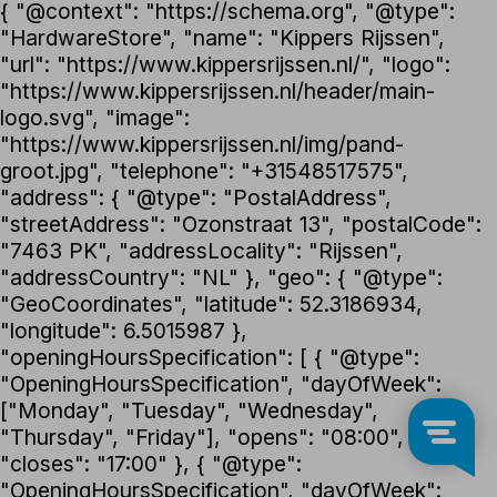
{ "@context": "https://schema.org", "@type":
"HardwareStore", "name": "Kippers Rijssen",
"url": "https://www.kippersrijssen.nl/", "logo":
"https://www.kippersrijssen.nl/header/main-
logo.svg", "image":
"https://www.kippersrijssen.nl/img/pand-
groot.jpg", "telephone": "+31548517575",
"address": { "@type": "PostalAddress",
"streetAddress": "Ozonstraat 13", "postalCode":
"7463 PK", "addressLocality": "Rijssen",
"addressCountry": "NL" }, "geo": { "@type":
"GeoCoordinates", "latitude": 52.3186934,
"longitude": 6.5015987 },
"openingHoursSpecification": [ { "@type":
"OpeningHoursSpecification", "dayOfWeek":
["Monday", "Tuesday", "Wednesday",
"Thursday", "Friday"], "opens": "08:00",
"closes": "17:00" }, { "@type":
"OpeningHoursSpecification", "dayOfWeek":