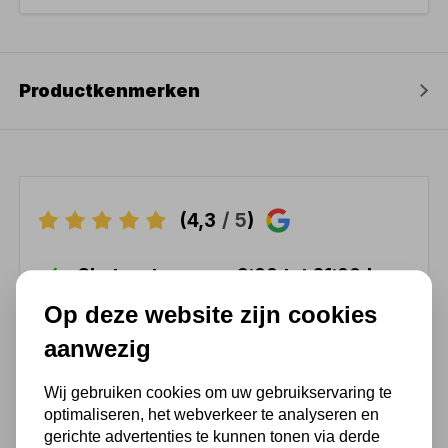
Productkenmerken
(4,3
/ 5
)
Chat met ons van 9:00 tot 21:00 !
Voor 16.00 u besteld, dezelfde dag
Op deze website zijn cookies
verzonden
aanwezig
(Technische) Vragen ? Bel ons +31
548 51 75 75
Wij gebruiken cookies om uw gebruikservaring te
optimaliseren, het webverkeer te analyseren en
1.500 m2 winkel in Rijssen !
gerichte advertenties te kunnen tonen via derde