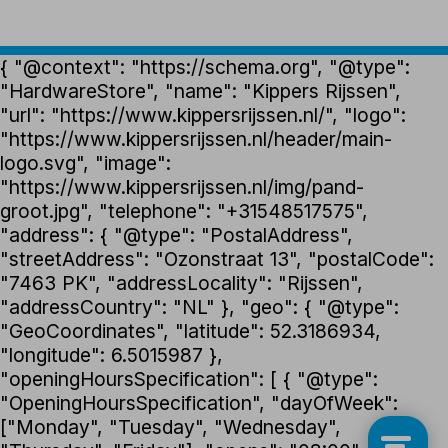
{ "@context": "https://schema.org", "@type":
"HardwareStore", "name": "Kippers Rijssen",
"url": "https://www.kippersrijssen.nl/", "logo":
"https://www.kippersrijssen.nl/header/main-
logo.svg", "image":
"https://www.kippersrijssen.nl/img/pand-
groot.jpg", "telephone": "+31548517575",
"address": { "@type": "PostalAddress",
"streetAddress": "Ozonstraat 13", "postalCode":
"7463 PK", "addressLocality": "Rijssen",
"addressCountry": "NL" }, "geo": { "@type":
"GeoCoordinates", "latitude": 52.3186934,
"longitude": 6.5015987 },
"openingHoursSpecification": [ { "@type":
"OpeningHoursSpecification", "dayOfWeek":
["Monday", "Tuesday", "Wednesday",