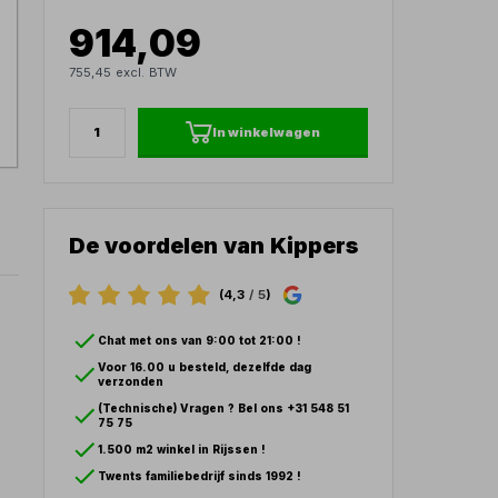
914,09
755,45 excl. BTW
In winkelwagen
De voordelen van Kippers
(4,3
/ 5
)
Chat met ons van 9:00 tot 21:00 !
Voor 16.00 u besteld, dezelfde dag
verzonden
(Technische) Vragen ? Bel ons +31 548 51
75 75
1.500 m2 winkel in Rijssen !
Twents familiebedrijf sinds 1992 !