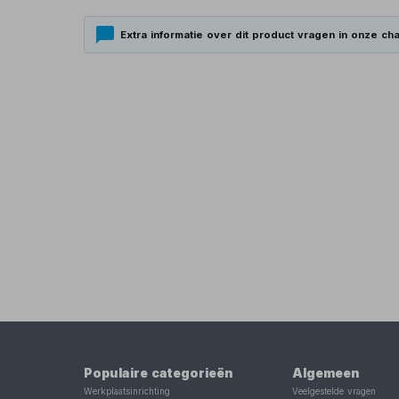
Extra informatie over dit product vragen in onze cha
Populaire categorieën
Algemeen
Werkplaatsinrichting
Veelgestelde vragen