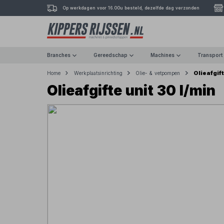
Op werkdagen voor 16.00u besteld, dezelfde dag verzonden
Branches
Gereedschap
Machines
Transport
Olieafgift
Home
Werkplaatsinrichting
Olie- & vetpompen
Olieafgifte unit 30 l/min