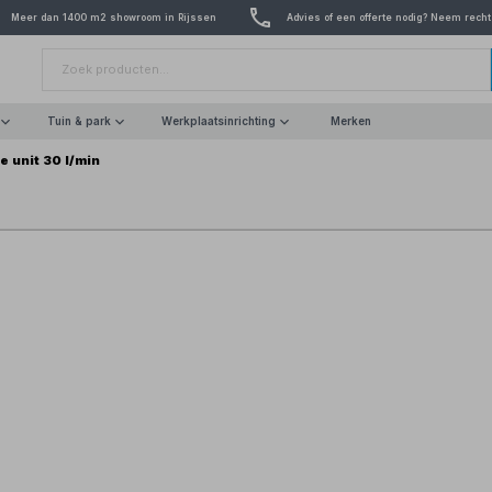
Meer dan 1400 m2 showroom in Rijssen
Advies of een offerte nodig? Neem recht
Tuin & park
Werkplaatsinrichting
Merken
e unit 30 l/min