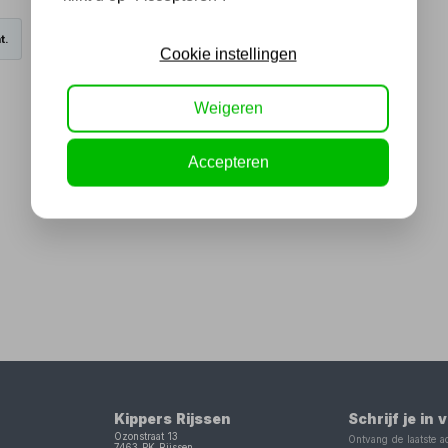
t.
Cookie instellingen
Weigeren
Accepteren
Kippers Rijssen
Schrijf je in
Ozonstraat 13
Ontvang de laatste ac
7463 PK
Rijssen