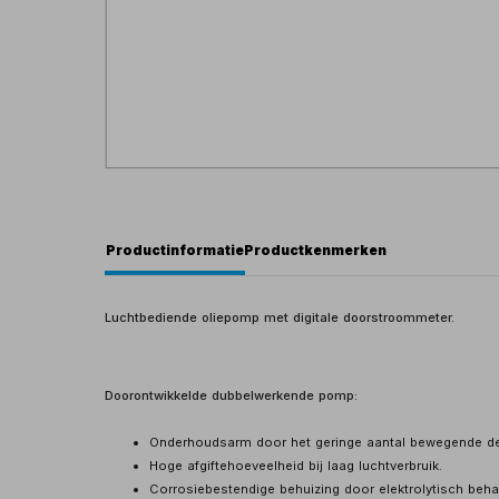
Productinformatie
Productkenmerken
Luchtbediende oliepomp met digitale doorstroommeter.
Doorontwikkelde dubbelwerkende pomp:
Onderhoudsarm door het geringe aantal bewegende de
Hoge afgiftehoeveelheid bij laag luchtverbruik.
Corrosiebestendige behuizing door elektrolytisch be