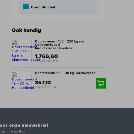
Open de chat
Ook handig
Doorsmeerunit 180 - 220 kg met
slangveerhaspel
Niet uit voorraad leverbaar
1.766,60
1.460,00 excl. BTW
Doorsmeerunit 18 - 30 kg Handbediend
357,13
295,15 excl. BTW
 voor onze nieuwsbrief
ties in je mailbox