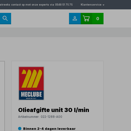
streeks contact op met onze experts via 0548 51 75 75
Klantenservice
0
Olieafgifte unit 30 l/min
Artikelnummer:
022-1288-A00
Binnen 2-4 dagen leverbaar