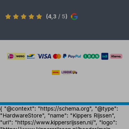
(4,3
/ 5
)
{ "@context": "https://schema.org", "@type":
"HardwareStore", "name": "Kippers Rijssen",
"url": "https://www.kippersrijssen.nl/", "logo":