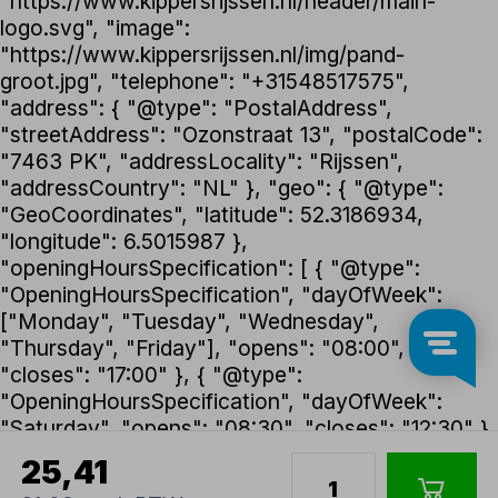
"https://www.kippersrijssen.nl/header/main-
logo.svg", "image":
"https://www.kippersrijssen.nl/img/pand-
groot.jpg", "telephone": "+31548517575",
"address": { "@type": "PostalAddress",
"streetAddress": "Ozonstraat 13", "postalCode":
"7463 PK", "addressLocality": "Rijssen",
"addressCountry": "NL" }, "geo": { "@type":
"GeoCoordinates", "latitude": 52.3186934,
"longitude": 6.5015987 },
"openingHoursSpecification": [ { "@type":
"OpeningHoursSpecification", "dayOfWeek":
["Monday", "Tuesday", "Wednesday",
"Thursday", "Friday"], "opens": "08:00",
"closes": "17:00" }, { "@type":
"OpeningHoursSpecification", "dayOfWeek":
"Saturday", "opens": "08:30", "closes": "12:30" }
], "foundingDate": "1992", "founder": { "@type":
25,41
"Person", "name": "Henk Kippers" },