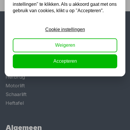
instellingen" te klikken. Als u akkoord gaat met ons
gebruik van cookies, klikt u op "Accepteren”.
Cookie instellingen
Populaire categorieën
Werkplaatsinrichting
Weigeren
Lasapparaat
Tig lasapparaat
Accepteren
Aggregaat
Hefbrug
Motorlift
Schaarlift
Heftafel
Algemeen