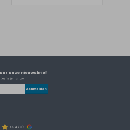
 voor onze nieuwsbrief
ties in je mailbox
Aanmelden
(4,3
/ 5
)