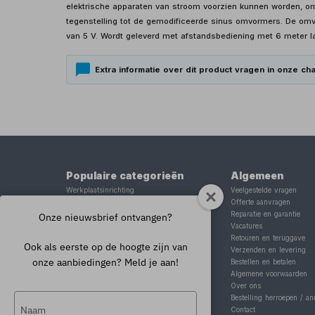
elektrische apparaten van stroom voorzien kunnen worden, omd
tegenstelling tot de gemodificeerde sinus omvormers. De om
van 5 V. Wordt geleverd met afstandsbediening met 6 meter l
Extra informatie over dit product vragen in onze cha
Populaire categorieën
Algemeen
Werkplaatsinrichting
Veelgestelde vragen
Lasapparaat
Offerte aanvragen
Tig lasapparaat
Reparatie en garantie
Onze nieuwsbrief ontvangen?
Aggregaat
Vacatures
Hefbrug
Retouren en teruggave
Ook als eerste op de hoogte zijn van
Motorlift
Verzenden en levering
onze aanbiedingen? Meld je aan!
Schaarlift
Bestellen en betalen
Heftafel
Algemene voorwaarden
Over ons
Typ
Bestelling herroepen / an
Contact
je