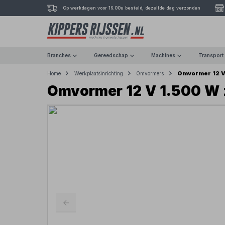
Op werkdagen voor 16.00u besteld, dezelfde dag verzonden
Branches
Gereedschap
Machines
Transport
Omvormer 12 V
Home
Werkplaatsinrichting
Omvormers
Omvormer 12 V 1.500 W z