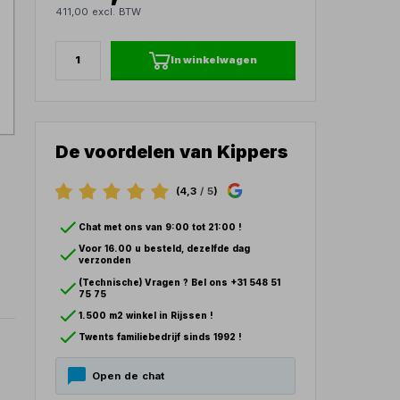
411,00 excl. BTW
In winkelwagen
De voordelen van Kippers
(4,3
/ 5
)
Chat met ons van 9:00 tot 21:00 !
Voor 16.00 u besteld, dezelfde dag
verzonden
(Technische) Vragen ? Bel ons +31 548 51
75 75
1.500 m2 winkel in Rijssen !
Twents familiebedrijf sinds 1992 !
Open de chat