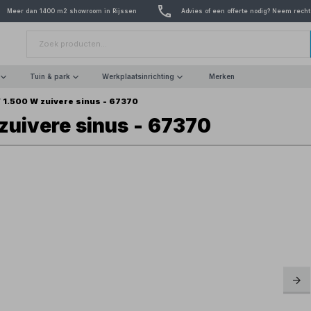
Meer dan 1400 m2 showroom in Rijssen
Advies of een offerte nodig? Neem recht
Tuin & park
Werkplaatsinrichting
Merken
 1.500 W zuivere sinus - 67370
uivere sinus - 67370