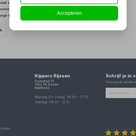
at de stroom gelijk is aan wat er uit het stroomnet komt, in
vormer heeft twee 230 V stopcontacten en twee USB aansluitingen,
Accepteren
ange kabel.
t.
Kippers Rijssen
Schrijf je in
Ozonstraat 13
Ontvang de laatste ac
7463 PK
Rijssen
Nederland
Maandag t/m vrijdag:
08:00
-
17:00
Zaterdag:
08:30
-
12:30
nuleren