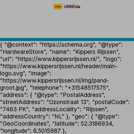
{ "@context": "https://schema.org", "@type":
"HardwareStore", "name": "Kippers Rijssen",
"url": "https://www.kippersrijssen.nl/", "logo":
"https://www.kippersrijssen.nl/header/main-
logo.svg", "image":
"https://www.kippersrijssen.nl/img/pand-
groot.jpg", "telephone": "+31548517575",
"address": { "@type": "PostalAddress",
"streetAddress": "Ozonstraat 13", "postalCode":
"7463 PK", "addressLocality": "Rijssen",
"addressCountry": "NL" }, "geo": { "@type":
"GeoCoordinates", "latitude": 52.3186934,
"longitude": 6.5015987 },