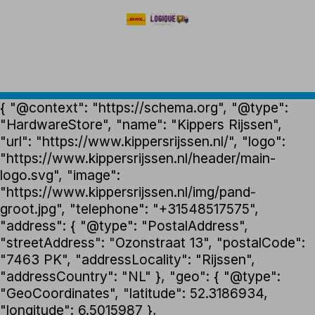
{ "@context": "https://schema.org", "@type":
"HardwareStore", "name": "Kippers Rijssen",
"url": "https://www.kippersrijssen.nl/", "logo":
"https://www.kippersrijssen.nl/header/main-
logo.svg", "image":
"https://www.kippersrijssen.nl/img/pand-
groot.jpg", "telephone": "+31548517575",
"address": { "@type": "PostalAddress",
"streetAddress": "Ozonstraat 13", "postalCode":
"7463 PK", "addressLocality": "Rijssen",
"addressCountry": "NL" }, "geo": { "@type":
"GeoCoordinates", "latitude": 52.3186934,
"longitude": 6.5015987 },