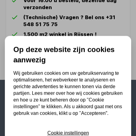
Voor 16.00 u besteld, dezelfde dag
verzonden
(Technische) Vragen ? Bel ons +31
548 51 75 75
1.500 m2 winkel in Rijssen !
Twents familiebedrijf sinds 1992 !
Op deze website zijn cookies
aanwezig
Wij gebruiken cookies om uw gebruikservaring te
optimaliseren, het webverkeer te analyseren en
gerichte advertenties te kunnen tonen via derde
partijen. Lees meer over hoe wij cookies gebruiken
Populaire categorieën
en hoe u ze kunt beheren door op "Cookie
instellingen" te klikken. Als u akkoord gaat met ons
Werkplaatsinrichting
gebruik van cookies, klikt u op "Accepteren”.
Lasapparaat
Tig lasapparaat
Cookie instellingen