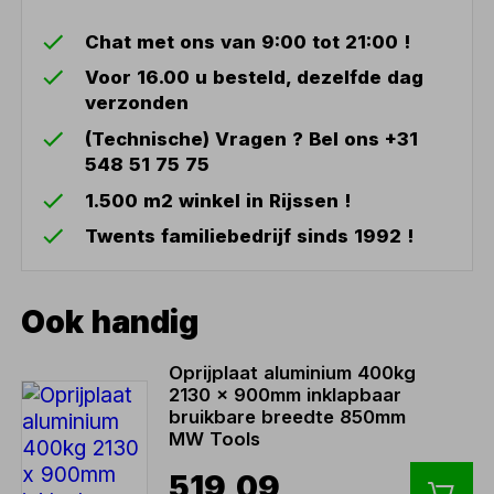
Chat met ons van 9:00 tot 21:00 !
Voor 16.00 u besteld, dezelfde dag
verzonden
(Technische) Vragen ? Bel ons +31
548 51 75 75
1.500 m2 winkel in Rijssen !
Twents familiebedrijf sinds 1992 !
Ook handig
Oprijplaat aluminium 400kg
2130 x 900mm inklapbaar
bruikbare breedte 850mm
MW Tools
519,09