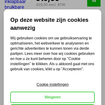
429,00 excl. BTW
Op deze website zijn cookies
Oprijplaat aluminium 400kg
2130 x 700mm inklapbaar
aanwezig
bruikbare breedte 650mm
MW Tools
Wij gebruiken cookies om uw gebruikservaring te
385,99
optimaliseren, het webverkeer te analyseren en
gerichte advertenties te kunnen tonen via derde
319,00 excl. BTW
partijen. Lees meer over hoe wij cookies gebruiken
en hoe u ze kunt beheren door op "Cookie
instellingen" te klikken. Als u akkoord gaat met ons
Oprijplaat vast aluminium
gebruik van cookies, klikt u op "Accepteren”.
815kg 2090 x 970mm
bruikbare breedte 920mm
MW Tools
Cookie instellingen
724,79
599,00 excl. BTW
Weigeren