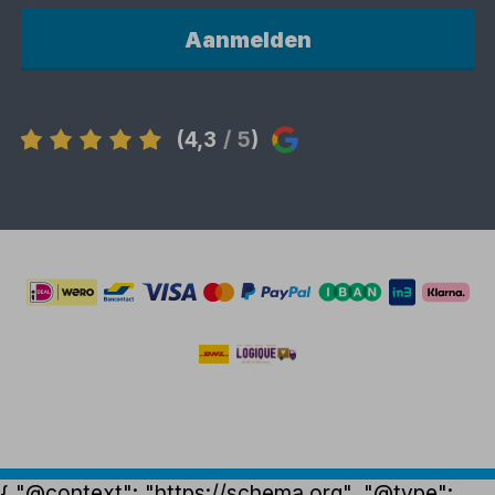
Aanmelden
(4,3
/ 5
)
{ "@context": "https://schema.org", "@type":