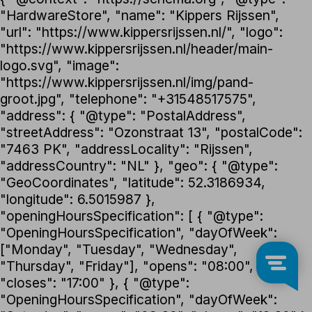
"HardwareStore", "name": "Kippers Rijssen",
"url": "https://www.kippersrijssen.nl/", "logo":
"https://www.kippersrijssen.nl/header/main-
logo.svg", "image":
"https://www.kippersrijssen.nl/img/pand-
groot.jpg", "telephone": "+31548517575",
"address": { "@type": "PostalAddress",
"streetAddress": "Ozonstraat 13", "postalCode":
"7463 PK", "addressLocality": "Rijssen",
"addressCountry": "NL" }, "geo": { "@type":
"GeoCoordinates", "latitude": 52.3186934,
"longitude": 6.5015987 },
"openingHoursSpecification": [ { "@type":
"OpeningHoursSpecification", "dayOfWeek":
["Monday", "Tuesday", "Wednesday",
"Thursday", "Friday"], "opens": "08:00",
"closes": "17:00" }, { "@type":
"OpeningHoursSpecification", "dayOfWeek":