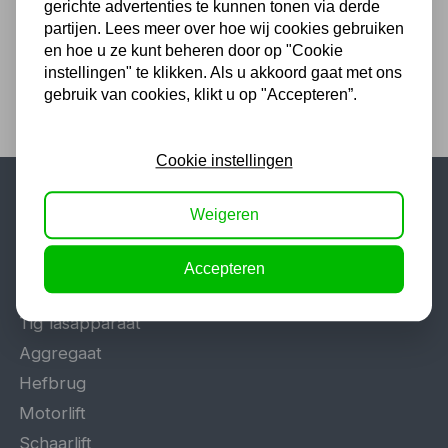
gerichte advertenties te kunnen tonen via derde
242,00 excl. BTW
partijen. Lees meer over hoe wij cookies gebruiken
en hoe u ze kunt beheren door op "Cookie
instellingen" te klikken. Als u akkoord gaat met ons
gebruik van cookies, klikt u op "Accepteren”.
Cookie instellingen
Weigeren
Populaire categorieën
Werkplaatsinrichting
Accepteren
Lasapparaat
Tig lasapparaat
Aggregaat
Hefbrug
Motorlift
Schaarlift