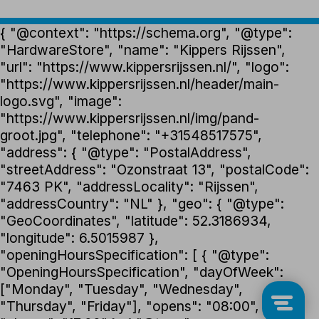
{ "@context": "https://schema.org", "@type":
"HardwareStore", "name": "Kippers Rijssen",
"url": "https://www.kippersrijssen.nl/", "logo":
"https://www.kippersrijssen.nl/header/main-
logo.svg", "image":
"https://www.kippersrijssen.nl/img/pand-
groot.jpg", "telephone": "+31548517575",
"address": { "@type": "PostalAddress",
"streetAddress": "Ozonstraat 13", "postalCode":
"7463 PK", "addressLocality": "Rijssen",
"addressCountry": "NL" }, "geo": { "@type":
"GeoCoordinates", "latitude": 52.3186934,
"longitude": 6.5015987 },
"openingHoursSpecification": [ { "@type":
"OpeningHoursSpecification", "dayOfWeek":
["Monday", "Tuesday", "Wednesday",
"Thursday", "Friday"], "opens": "08:00",