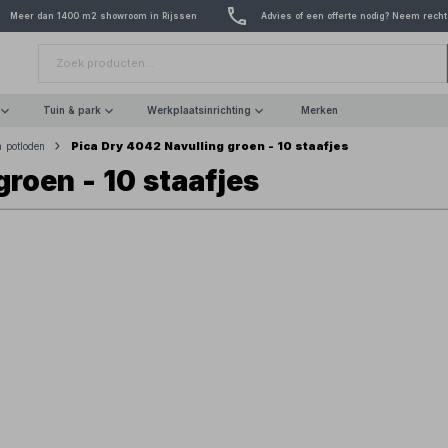
Meer dan 1400 m2 showroom in Rijssen
Advies of een offerte nodig? Neem recht
Tuin & park
Werkplaatsinrichting
Merken
Pica Dry 4042 Navulling groen - 10 staafjes
n potloden
groen - 10 staafjes