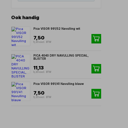
Ook handig
Pica VISOR 991/52 Navulling wit
7,50
6,20 excl. BTW
PICA 4040 DRY NAVULLING SPECIAL,
BLISTER
11,13
9,20 excl. BTW
Pica VISOR 991/41 Navulling blauw
7,50
6,20 excl. BTW