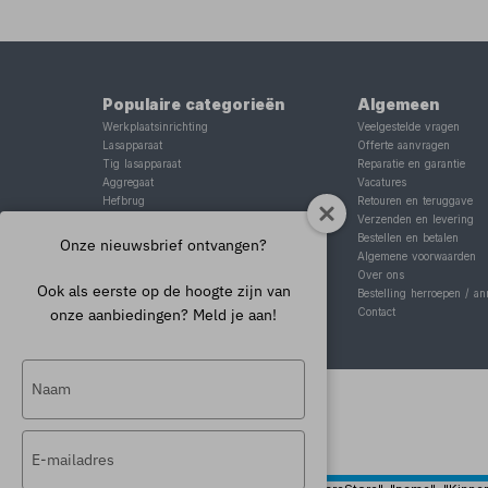
Populaire categorieën
Algemeen
Werkplaatsinrichting
Veelgestelde vragen
Lasapparaat
Offerte aanvragen
Tig lasapparaat
Reparatie en garantie
Aggregaat
Vacatures
Hefbrug
Retouren en teruggave
Motorlift
Verzenden en levering
Schaarlift
Bestellen en betalen
Onze nieuwsbrief ontvangen?
Heftafel
Algemene voorwaarden
Over ons
Ook als eerste op de hoogte zijn van
Bestelling herroepen / an
onze aanbiedingen? Meld je aan!
Contact
Typ
je
naam
Typ
in
je