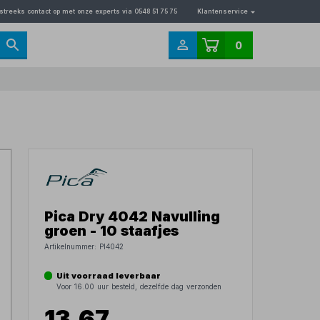
streeks contact op met onze experts via 0548 51 75 75
Klantenservice
0
Pica Dry 4042 Navulling
groen - 10 staafjes
Artikelnummer:
PI4042
Uit voorraad leverbaar
Voor 16.00 uur besteld, dezelfde dag verzonden
13,67