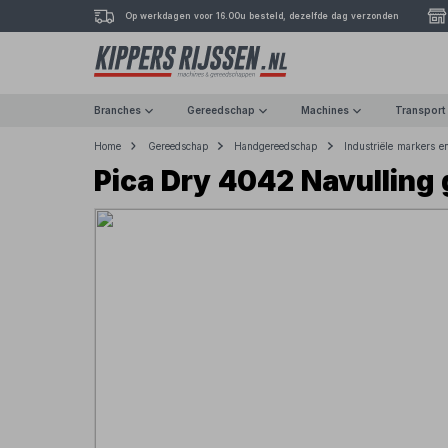
Op werkdagen voor 16.00u besteld, dezelfde dag verzonden
Branches
Gereedschap
Machines
Transport
Home
Gereedschap
Handgereedschap
Industriële markers e
Pica Dry 4042 Navulling 