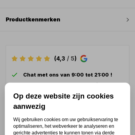
Productkenmerken
(4,3
/ 5
)
Chat met ons van 9:00 tot 21:00 !
Voor 16.00 u besteld, dezelfde dag
verzonden
Op deze website zijn cookies
(Technische) Vragen ? Bel ons +31
aanwezig
548 51 75 75
1.500 m2 winkel in Rijssen !
Wij gebruiken cookies om uw gebruikservaring te
optimaliseren, het webverkeer te analyseren en
Twents familiebedrijf sinds 1992 !
gerichte advertenties te kunnen tonen via derde