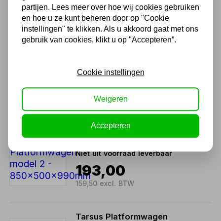
partijen. Lees meer over hoe wij cookies gebruiken
en hoe u ze kunt beheren door op "Cookie
Ook handig
instellingen" te klikken. Als u akkoord gaat met ons
gebruik van cookies, klikt u op "Accepteren”.
Tarsus Platformwagen
model 1 - 850x450x950mm
Niet uit voorraad leverbaar
Cookie instellingen
155,49
Weigeren
128,50 excl. BTW
Accepteren
Tarsus Platformwagen
model 2 - 850x500x990mm
Niet uit voorraad leverbaar
193,00
159,50 excl. BTW
Tarsus Platformwagen