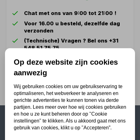
Chat met ons van 9:00 tot 21:00 !
Voor 16.00 u besteld, dezelfde dag
verzonden
(Technische) Vragen ? Bel ons +31
548 51 75 75
1.500 m2 winkel in Rijssen !
Op deze website zijn cookies
Twents familiebedrijf sinds 1992 !
aanwezig
Wij gebruiken cookies om uw gebruikservaring te
optimaliseren, het webverkeer te analyseren en
gerichte advertenties te kunnen tonen via derde
partijen. Lees meer over hoe wij cookies gebruiken
en hoe u ze kunt beheren door op "Cookie
instellingen" te klikken. Als u akkoord gaat met ons
Populaire categorieën
gebruik van cookies, klikt u op "Accepteren”.
Werkplaatsinrichting