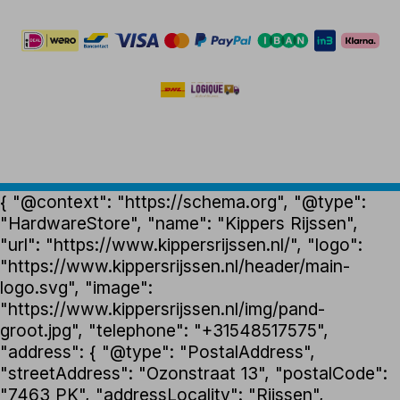
{ "@context": "https://schema.org", "@type":
"HardwareStore", "name": "Kippers Rijssen",
"url": "https://www.kippersrijssen.nl/", "logo":
"https://www.kippersrijssen.nl/header/main-
logo.svg", "image":
"https://www.kippersrijssen.nl/img/pand-
groot.jpg", "telephone": "+31548517575",
"address": { "@type": "PostalAddress",
"streetAddress": "Ozonstraat 13", "postalCode":
"7463 PK", "addressLocality": "Rijssen",