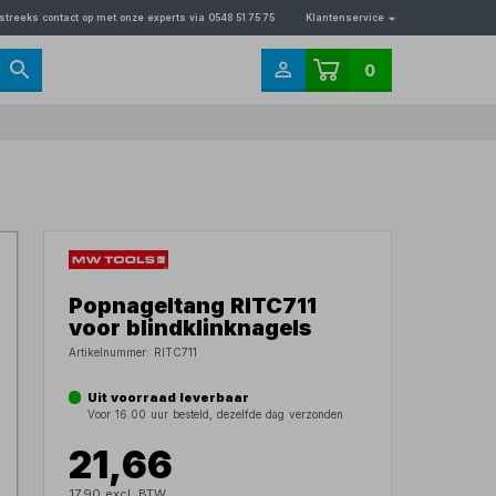
streeks contact op met onze experts via 0548 51 75 75
Klantenservice
0
Popnageltang RITC711
voor blindklinknagels
Artikelnummer:
RITC711
Uit voorraad leverbaar
Voor 16.00 uur besteld, dezelfde dag verzonden
21,66
17,90 excl. BTW