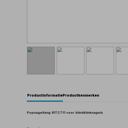
Productinformatie
Productkenmerken
Popnageltang RITC711 voor blindklinknagels