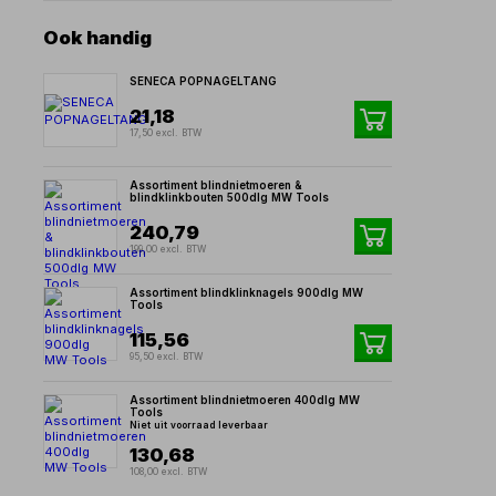
Ook handig
SENECA POPNAGELTANG
21,18
17,50 excl. BTW
Assortiment blindnietmoeren &
blindklinkbouten 500dlg MW Tools
240,79
199,00 excl. BTW
Assortiment blindklinknagels 900dlg MW
Tools
115,56
95,50 excl. BTW
Assortiment blindnietmoeren 400dlg MW
Tools
Niet uit voorraad leverbaar
130,68
108,00 excl. BTW