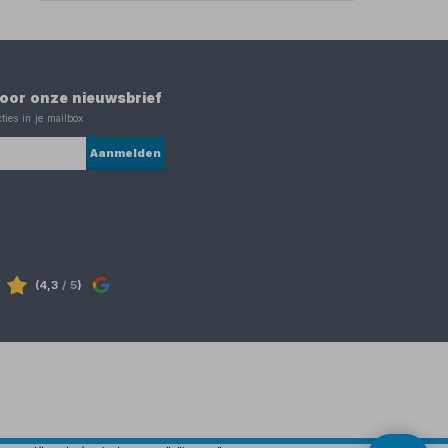
 voor onze nieuwsbrief
ties in je mailbox
Aanmelden
(4,3
/ 5
)