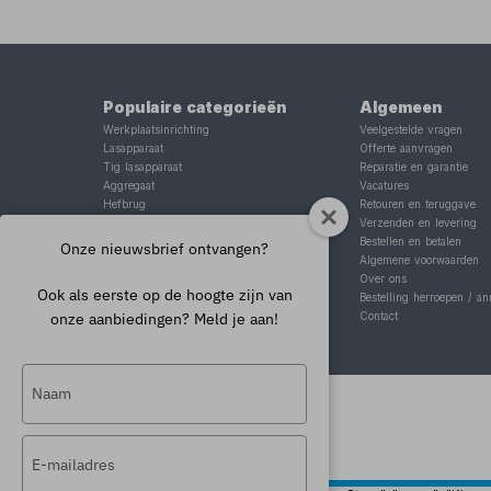
Populaire categorieën
Algemeen
Werkplaatsinrichting
Veelgestelde vragen
Lasapparaat
Offerte aanvragen
Tig lasapparaat
Reparatie en garantie
Aggregaat
Vacatures
Hefbrug
Retouren en teruggave
Motorlift
Verzenden en levering
Schaarlift
Bestellen en betalen
Onze nieuwsbrief ontvangen?
Heftafel
Algemene voorwaarden
Over ons
Ook als eerste op de hoogte zijn van
Bestelling herroepen / an
onze aanbiedingen? Meld je aan!
Contact
Typ
je
naam
Typ
in
je