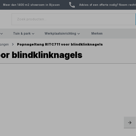
Meer dan 1400 m2 showroom in Rijssen
Advies of een offerte nodig? Neem recht
Tuin & park
Werkplaatsinrichting
Merken
Popnageltang RITC711 voor blindklinknagels
tangen
or blindklinknagels