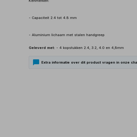
Kenmerken:
- Capaciteit 2.4 tot 4.8 mm
- Aluminium lichaam met stalen handgreep
Geleverd met:
- 4 kopstukken 2.4, 3.2, 4.0 en 4,8mm
Extra informatie over dit product vragen in onze cha