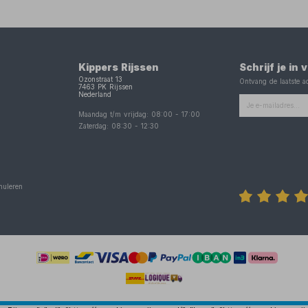
Kippers Rijssen
Schrijf je in
Ozonstraat 13
Ontvang de laatste ac
7463 PK
Rijssen
Nederland
Maandag t/m vrijdag:
08:00
-
17:00
Zaterdag:
08:30
-
12:30
nuleren