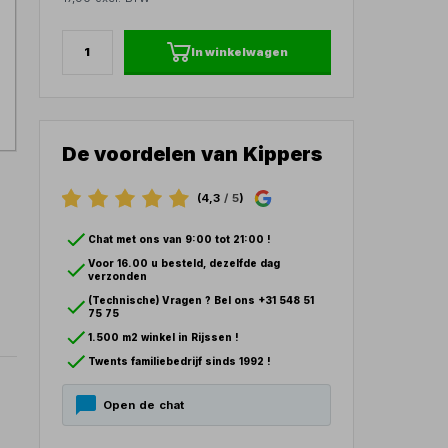
In winkelwagen
De voordelen van Kippers
(4,3
/ 5
)
Chat met ons van 9:00 tot 21:00 !
Voor 16.00 u besteld, dezelfde dag
verzonden
(Technische) Vragen ? Bel ons +31 548 51
75 75
1.500 m2 winkel in Rijssen !
Twents familiebedrijf sinds 1992 !
Open de chat