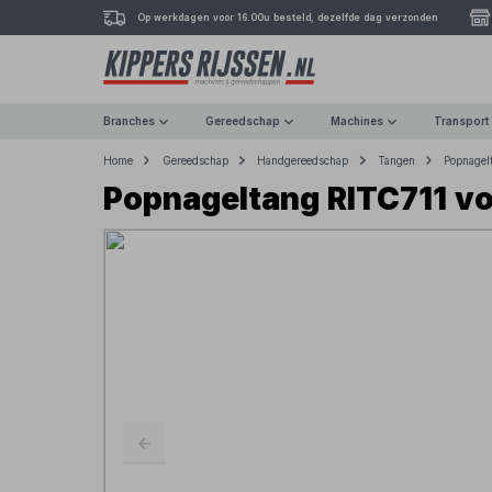
Op werkdagen voor 16.00u besteld, dezelfde dag verzonden
Branches
Gereedschap
Machines
Transport
Home
Gereedschap
Handgereedschap
Tangen
Popnagel
Popnageltang RITC711 vo